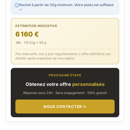
Rachat à partir de 30g minimum. Votre poids est suffisant
✓
ESTIMATION INDICATIVE
6 160 €
18K · 110 €/g × 56 g
Prix indicatifs, mis à jour régulièrement. L'offre définitive est
établie après expertise de vos objets.
PROCHAINE ÉTAPE
Obtenez votre offre
personnalisée
Réponse sous 24h · Sans engagement · 100% gratuit
NOUS CONTACTER