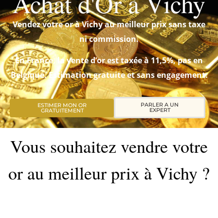
Achat d'Or à Vichy
Vendez votre or à Vichy au meilleur prix sans taxe
ni commission.
En France, la vente d’or est taxée à 11,5%, pas en
Belgique. Estimation gratuite et sans engagement.
PARLER A UN
ESTIMER MON OR
EXPERT
GRATUITEMENT
Vous souhaitez vendre votre
or au meilleur prix à Vichy ?