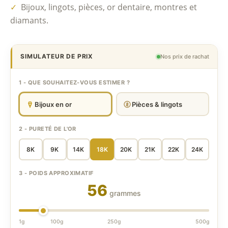
✓
Bijoux, lingots, pièces, or dentaire, montres et
diamants.
SIMULATEUR DE PRIX
Nos prix de rachat
1 - QUE SOUHAITEZ-VOUS ESTIMER ?
Bijoux en or
Pièces & lingots
2 - PURETÉ DE L'OR
8K
9K
14K
18K
20K
21K
22K
24K
3 - POIDS APPROXIMATIF
56
grammes
1g
100g
250g
500g