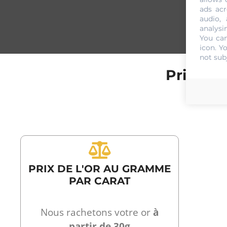
ads acr
audio,
analysi
You can
icon
. Y
not sub
Prix de
PRIX DE L'OR AU GRAMME
PAR CARAT
Nous rachetons votre or
à
partir de 30g