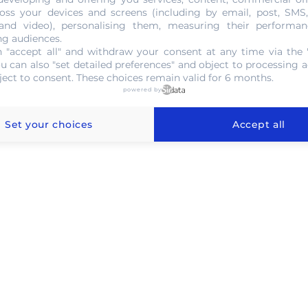
NOUS CONTACTER
oss your devices and screens (including by email, post, SMS
 and video), personalising them, measuring their performan
ng audiences.
 "accept all" and withdraw your consent at any time via the 
ou can also "set detailed preferences" and object to processing ac
ject to consent. These choices remain valid for 6 months.
powered by
 l'or au gramme à Meyzieu
Set your choices
Accept all