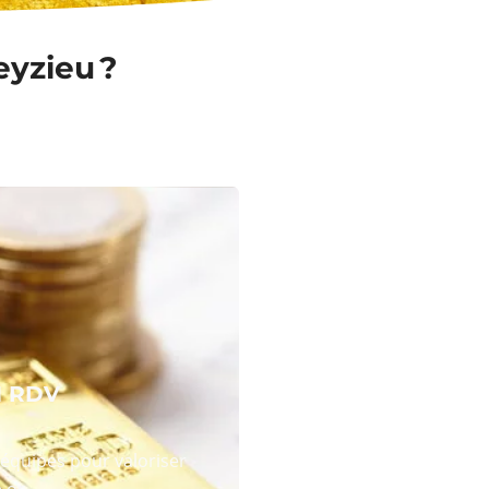
eyzieu ?
N RDV
équipes pour valoriser
 or