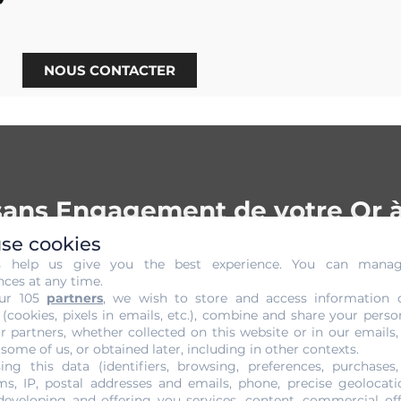
NOUS CONTACTER
 sans Engagement de votre Or 
se cookies
pour
vendre votre or à Meyzieu
, la première des choses à
s help us give you the best experience. You can mana
épend de cette évaluation de très courte durée. C’est elle q
nces at any time.
ur 105
partners
, we wish to store and access information 
ns les résultats de cette évaluation, aucun marchand sérieu
 (cookies, pixels in emails, etc.), combine and share your perso
ngagement
chez
Gold Or Cash,
peu importe votre décision fin
r partners, whether collected on this website or in our emails,
aîtrise les méthodes d’évaluation des métaux précieux.
 some of us, or obtained later, including in other contexts.
ing this data (identifiers, browsing, preferences, purchases,
s, IP, postal addresses and emails, phone, precise geolocatio
developing and offering you services, content, commercial of