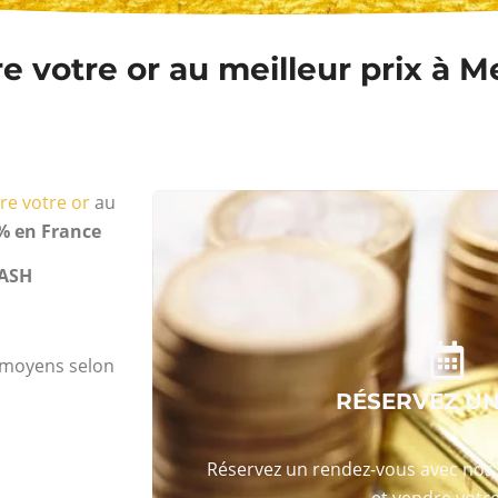
 votre or au meilleur prix à M
re votre or
au
% en France
ASH
s moyens selon
RÉSERVEZ U
Réservez un rendez-vous avec nos 
et vendre votre