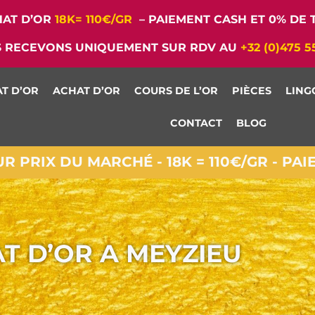
AT D’OR
18K= 110€/GR
– PAIEMENT CASH ET 0% DE T
 RECEVONS UNIQUEMENT SUR RDV AU
+32 (0)475 5
T D’OR
ACHAT D’OR
COURS DE L’OR
PIÈCES
LING
CONTACT
BLOG
 PRIX DU MARCHÉ - 18K = 110€/GR - PA
T D’OR A MEYZIEU