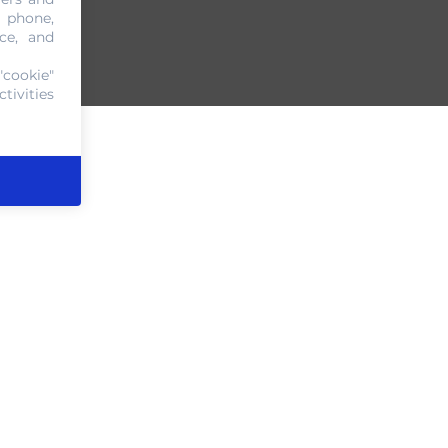
, phone,
ce, and
"cookie"
tivities