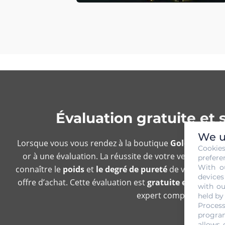
Évaluation gratuite et
We u
Lorsque vous vous rendez à la boutique
Gold Or Cash
Cookie
or à une évaluation. La réussite de votre vente d’or d
prefere
With o
connaître le
poids
et
le degré de pureté
de votre or. Sa
devices
offre d’achat. Cette évaluation est
gratuite et sans e
with ou
expert compétent qui m
held by
Process
program
allows 