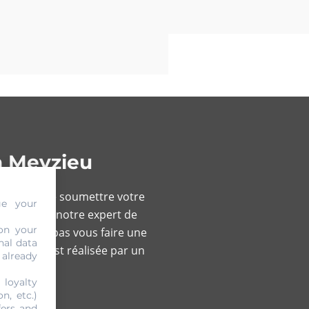
à Meyzieu
 faire est de soumettre votre
ge your
ui permet à notre expert de
on your
x ne peut pas vous faire une
nal data
ale. Elle est réalisée par un
 already
 loyalty
n, etc.)
fers and