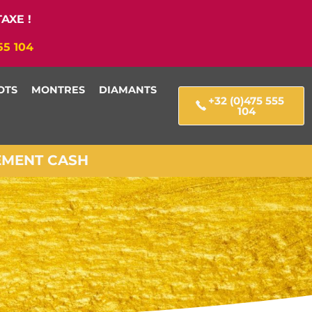
AXE !
55 104
OTS
MONTRES
DIAMANTS
+32 (0)475 555
104
IEMENT CASH