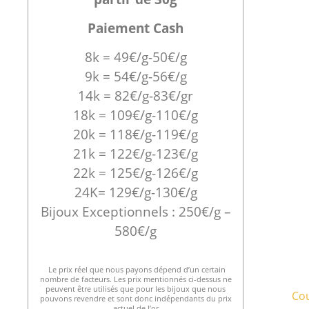
Paiement Cash
8k = 49€/g-50€/g
9k = 54€/g-56€/g
14k = 82€/g-83€/gr
18k = 109€/g-110€/g
20k = 118€/g-119€/g
21k = 122€/g-123€/g
22k = 125€/g-126€/g
24K= 129€/g-130€/g
Bijoux Exceptionnels : 250€/g –
580€/g
Le prix réel que nous payons dépend d’un certain
nombre de facteurs. Les prix mentionnés ci-dessus ne
peuvent être utilisés que pour les bijoux que nous
Cou
pouvons revendre et sont donc indépendants du prix
actuel de l’or