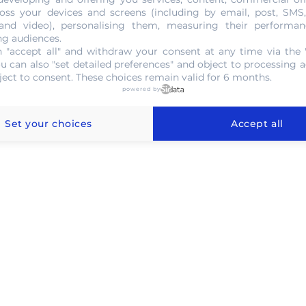
oss your devices and screens (including by email, post, SMS
NOUS CONTACTER
 and video), personalising them, measuring their performan
ng audiences.
 "accept all" and withdraw your consent at any time via the 
ou can also "set detailed preferences" and object to processing ac
ject to consent. These choices remain valid for 6 months.
powered by
'or au gramme à Romainville
Set your choices
Accept all