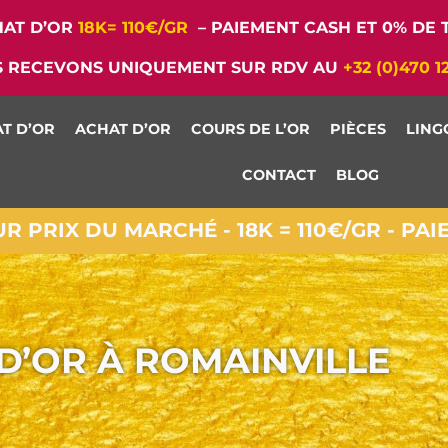
AT D’OR
18K= 110€/GR
– PAIEMENT CASH ET 0% DE T
 RECEVONS UNIQUEMENT SUR RDV AU
+32 (0)470 1
T D’OR
ACHAT D’OR
COURS DE L’OR
PIÈCES
LING
CONTACT
BLOG
 PRIX DU MARCHÉ - 18K = 110€/GR - PA
D’OR À ROMAINVILLE