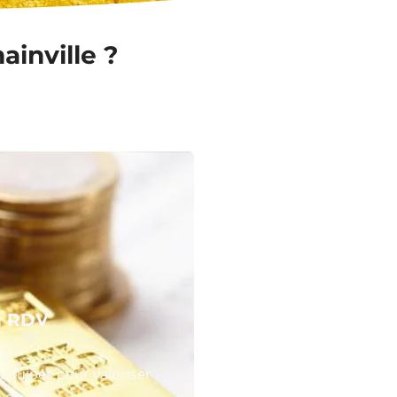
ainville ?
N RDV
équipes pour valoriser
 or