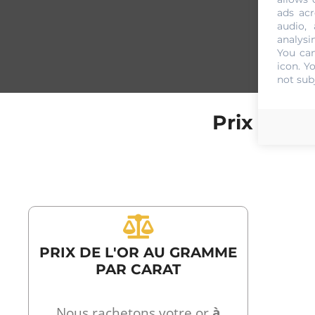
ads acr
audio,
analysi
You can
icon
. Y
not sub
Prix de l
PRIX DE L'OR AU GRAMME
PAR CARAT
Nous rachetons votre or
à