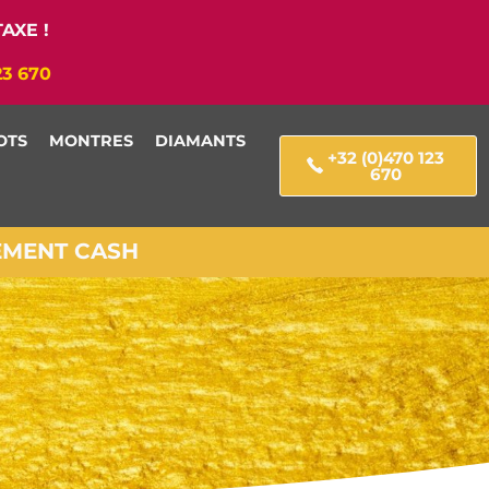
AXE !
23 670
OTS
MONTRES
DIAMANTS
+32 (0)470 123
670
IEMENT CASH