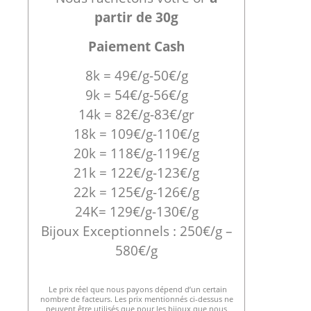
partir de 30g
Paiement Cash
8k = 49€/g-50€/g
9k = 54€/g-56€/g
14k = 82€/g-83€/gr
18k = 109€/g-110€/g
20k = 118€/g-119€/g
21k = 122€/g-123€/g
22k = 125€/g-126€/g
24K= 129€/g-130€/g
Bijoux Exceptionnels : 250€/g –
580€/g
Le prix réel que nous payons dépend d’un certain
nombre de facteurs. Les prix mentionnés ci-dessus ne
peuvent être utilisés que pour les bijoux que nous