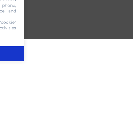
, phone,
ce, and
"cookie"
tivities