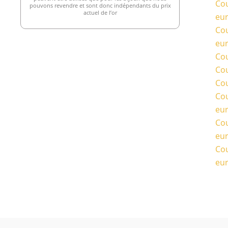
Cou
pouvons revendre et sont donc indépendants du prix
actuel de l’or
eu
Cou
eu
Cou
Cou
Cou
Cou
eu
Cou
eu
Cou
eu