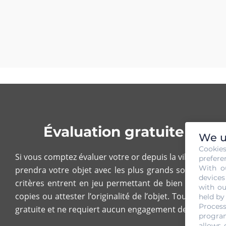
Évaluation gratuite et 
We u
Cookie
Si vous comptez évaluer votre or depuis la ville de Roma
prefere
With o
prendra votre objet avec les plus grands soins. Le pro
devices
critères entrent en jeu permettant de bien cerner votre
with ou
copies ou attester l’originalité de l’objet. Toutes les 
held by
Process
gratuite et ne requiert aucun engagement de votre par
program
allows 