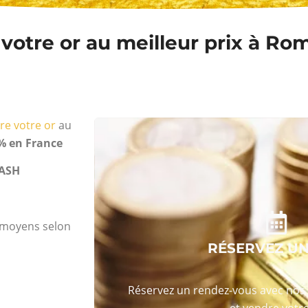
otre or au meilleur prix à Rom
re votre or
au
% en France
ASH
s moyens selon
RÉSERVEZ U
Réservez un rendez-vous avec nos 
et vendre votre