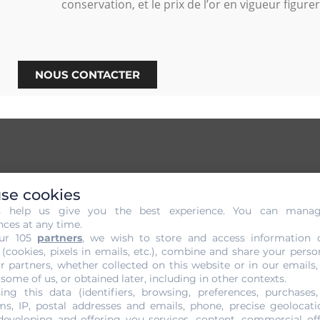
conservation, et le prix de l’or en vigueur figure
NOUS CONTACTER
sans Engagement de votre Or à 
se cookies
s help us give you the best experience. You can mana
inville, vous devrez passer par la joaillerie Gold Or Cash à 
nces at any time.
ur 105
partners
, we wish to store and access information 
cédé consiste à estimer la valeur de votre or selon le
cour
 (cookies, pixels in emails, etc.), combine and share your perso
 or. Un protocole spécifique et bien strict est appliqué af
r partners, whether collected on this website or in our emails,
étapes se font en toute transparence et en toute objectivité.
 some of us, or obtained later, including in other contexts.
ing this data (identifiers, browsing, preferences, purchases,
t.
s, IP, postal addresses and emails, phone, precise geolocatio
developing and offering you services, content, commercial of