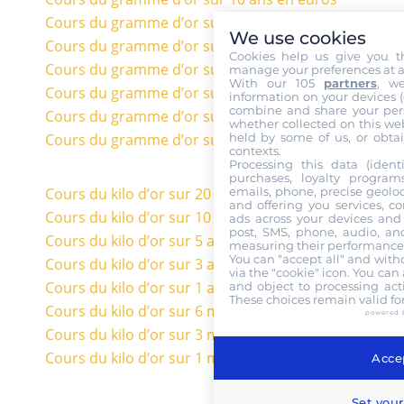
Cours du gramme d’or sur 5 ans en euros
We use cookies
Cours du gramme d’or sur 3 ans en euros
Cookies help us give you t
Cours du gramme d’or sur 1 an en euros
manage your preferences at a
With our 105
partners
, w
Cours du gramme d’or sur 6 mois en euros
information on your devices (co
combine and share your pers
Cours du gramme d’or sur 3 mois en euros
whether collected on this web
held by some of us, or obtai
Cours du gramme d’or sur 1 mois en euros
contexts.
Processing this data (identi
purchases, loyalty program
emails, phone, precise geoloc
Cours du kilo d’or sur 20 ans en euros
and offering you services, c
Cours du kilo d’or sur 10 ans en euros
ads across your devices and 
post, SMS, phone, audio, and
Cours du kilo d’or sur 5 ans en euros
measuring their performance,
You can "accept all" and with
Cours du kilo d’or sur 3 ans en euros
via the "cookie" icon
. You can 
Cours du kilo d’or sur 1 an en euros
and object to processing acti
These choices remain valid fo
Cours du kilo d’or sur 6 mois en euros
powered 
Cours du kilo d’or sur 3 mois en euros
Cours du kilo d’or sur 1 mois en euros
Accep
Set your