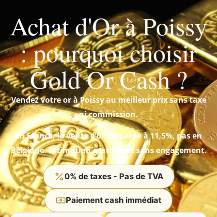
Achat d'Or à Poissy
: pourquoi choisir
Gold Or Cash ?
Vendez votre or à Poissy au meilleur prix sans taxe
ni commission.
En France, la vente d’or est taxée à 11,5%, pas en
Belgique. Estimation gratuite et sans engagement.
0% de taxes - Pas de TVA
Paiement cash immédiat