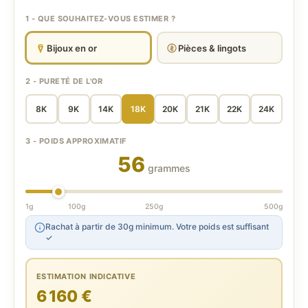
1 - QUE SOUHAITEZ-VOUS ESTIMER ?
Bijoux en or
Pièces & lingots
2 - PURETÉ DE L'OR
8K
9K
14K
18K
20K
21K
22K
24K
3 - POIDS APPROXIMATIF
56
grammes
1g
100g
250g
500g
Rachat à partir de 30g minimum. Votre poids est suffisant
✓
ESTIMATION INDICATIVE
6 160 €