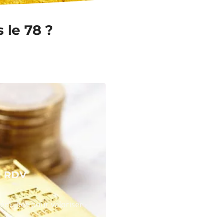
 le 78 ?
N RDV
équipes pour valoriser
 or