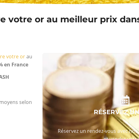
 votre or au meilleur prix dans
re votre or
au
% en France
ASH
s moyens selon
RÉSERVEZ U
Réservez un rendez-vous avec nos 
et vendre votre