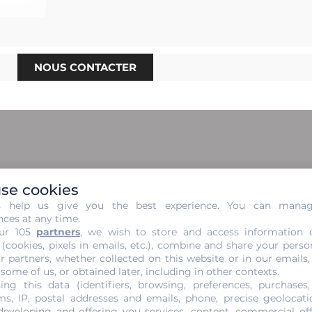
NOUS CONTACTER
 sans Engagement de votre Or d
se cookies
s help us give you the best experience. You can mana
e de façon juste et profitable qu’à la suite d’une évaluatio
nces at any time.
re la plus transparente possible. Elle se fait en suivant le
ur 105
partners
, we wish to store and access information 
 (cookies, pixels in emails, etc.), combine and share your perso
ement disponibles sur le certificat de votre or avec nos é
r partners, whether collected on this website or in our emails,
e prix pourra éventuellement changer lors de votre prochaine
 some of us, or obtained later, including in other contexts.
de l’or n’est pas fixe.
ing this data (identifiers, browsing, preferences, purchases,
s, IP, postal addresses and emails, phone, precise geolocatio
developing and offering you services, content, commercial of