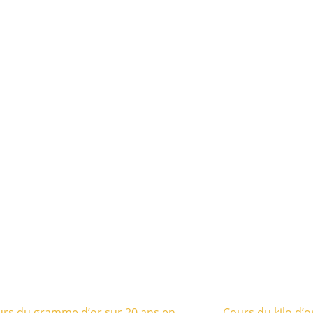
rs du gramme d’or sur 20 ans en
Cours du kilo d’o