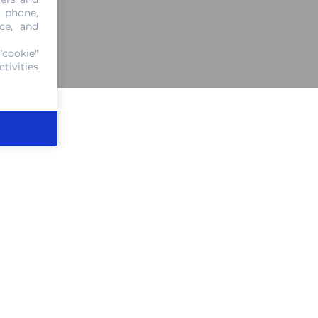
, phone,
ce, and
"cookie"
tivities