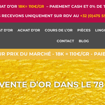
AT D’OR
18K= 110€/GR
– PAIEMENT CASH ET 0% DE T
 RECEVONS UNIQUEMENT SUR RDV AU
+32 (0)475 5
T D’OR
ACHAT D’OR
COURS DE L’OR
PIÈCES
LING
CONTACT
BLOG
 PRIX DU MARCHÉ - 18K = 110€/GR - PA
VENTE D’OR DANS LE 78