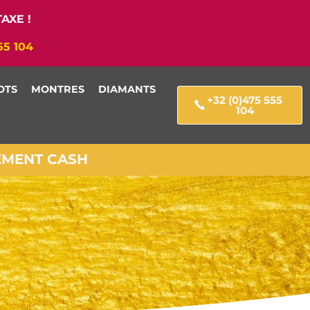
AXE !
55 104
OTS
MONTRES
DIAMANTS
+32 (0)475 555
104
IEMENT CASH