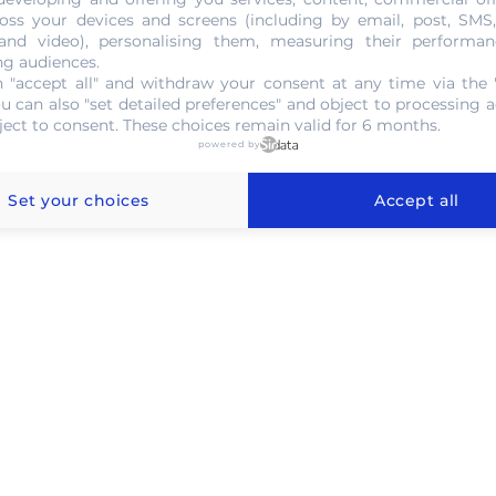
oss your devices and screens (including by email, post, SMS
NOUS CONTACTER
 and video), personalising them, measuring their performan
ng audiences.
 "accept all" and withdraw your consent at any time via the 
ou can also "set detailed preferences" and object to processing ac
ject to consent. These choices remain valid for 6 months.
powered by
l'or au gramme dans le 78
Set your choices
Accept all