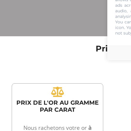
ads acr
audio,
analysi
You can
icon
. Y
not sub
Prix de 
PRIX DE L'OR AU GRAMME
PAR CARAT
Nous rachetons votre or
à