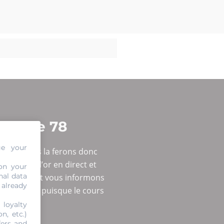
ans le 78
ge your
n. Nous vous la ferons donc
 cours de l’or en direct et
on your
nal data
quipements et vous informons
 already
 évaluation puisque le cours
 loyalty
n, etc.)
fers and