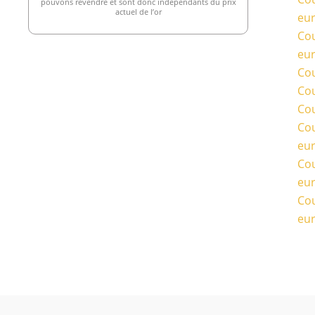
pouvons revendre et sont donc indépendants du prix
actuel de l’or
eu
Cou
eu
Cou
Cou
Cou
Cou
eu
Cou
eu
Cou
eu