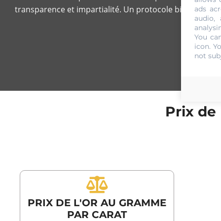
transparence et impartialité. Un protocole bien défini es
ads acr
audio,
analysi
You can
icon
. Y
not sub
Prix de
PRIX DE L'OR AU GRAMME
PAR CARAT