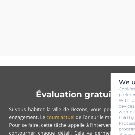
We u
Cookie
Évaluation gratuite e
prefere
With o
devices
Si vous habitez la ville de Bezons, vous pouvez faire
with ou
engagement. Le
cours actuel
de l’or sur le marché sera
held by
Process
Pour se faire, cette tâche appelle à l’intervention des 
program
contourner chaque détail. Cela va permettre de me
allows 