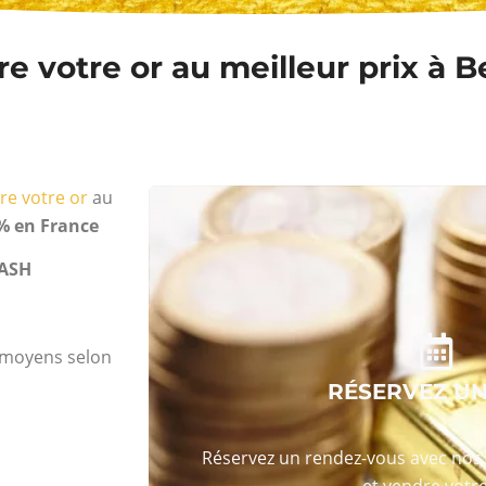
e votre or au meilleur prix à B
re votre or
au
% en France
ASH
s moyens selon
RÉSERVEZ U
Réservez un rendez-vous avec nos 
et vendre votre