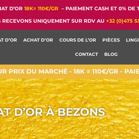
AT D’OR
18K= 110€/GR
– PAIEMENT CASH ET 0% DE T
 RECEVONS UNIQUEMENT SUR RDV AU
+32 (0)475 5
T D’OR
ACHAT D’OR
COURS DE L’OR
PIÈCES
LING
CONTACT
BLOG
 PRIX DU MARCHÉ - 18K = 110€/GR - PA
T D’OR À BEZONS