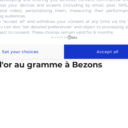
t utilisé par les experts pour faire aboutir ce projet.
oss your devices and screens (including by email, post, SMS
 and video), personalising them, measuring their performan
ng audiences.
 "accept all" and withdraw your consent at any time via the 
NOUS CONTACTER
ou can also "set detailed preferences" and object to processing ac
ject to consent. These choices remain valid for 6 months.
powered by
Set your choices
Accept all
 l'or au gramme à Bezons