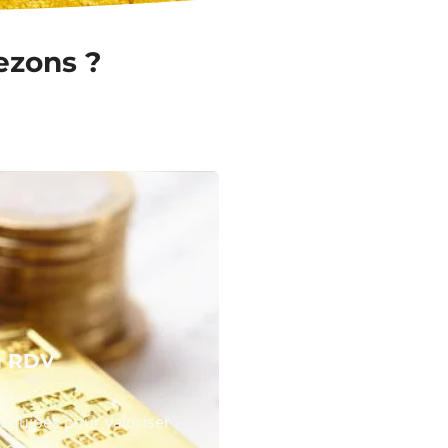
ezons ?
N RDV
équipes pour valoriser
 or