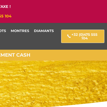
AXE !
55 104
OTS
MONTRES
DIAMANTS
+32 (0)475 555
104
IEMENT CASH