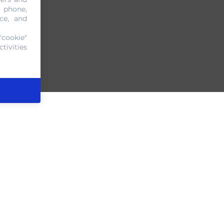
, phone,
ce, and
"cookie"
tivities