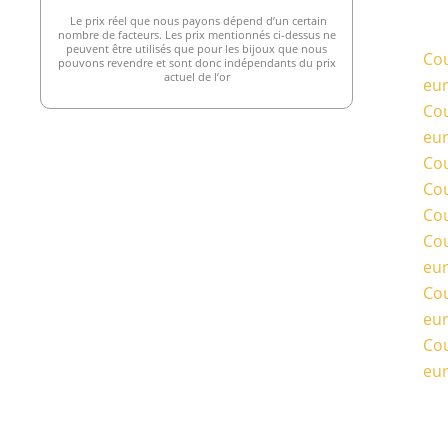
Le prix réel que nous payons dépend d’un certain
nombre de facteurs. Les prix mentionnés ci-dessus ne
peuvent être utilisés que pour les bijoux que nous
Cou
pouvons revendre et sont donc indépendants du prix
actuel de l’or
eu
Cou
eu
Cou
Cou
Cou
Cou
eu
Cou
eu
Cou
eu