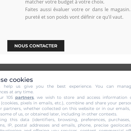
matcher votre budget à votre choix.
Faites aussi évaluer votre or dans le magasin
pureté et son poids vont définir ce qu’il vaut.
NOUS CONTACTER
se cookies
s help us give you the best experience. You can mana
t sans Engagement de votre Or
nces at any time.
ur 105
partners
, we wish to store and access information 
 (cookies, pixels in emails, etc.), combine and share your perso
 évaluer votre or auprès de la joaillerie Gold Or Cash. Le
r partners, whether collected on this website or in our emails,
 tenu compte, afin d’apposer un coût estimatif juste.
 some of us, or obtained later, including in other contexts.
ing this data (identifiers, browsing, preferences, purchases,
techniciens spécialistes. Ils vont passer au déchiffrage de l
s, IP, postal addresses and emails, phone, precise geolocatio
ttre à nu les contrefaçons. Chaque phase d’observati
developing and offering you services, content, commercial of