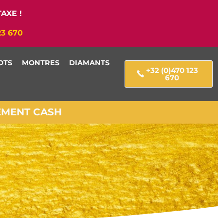
AXE !
23 670
OTS
MONTRES
DIAMANTS
+32 (0)470 123
670
IEMENT CASH