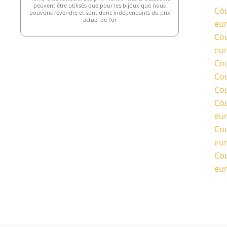
peuvent être utilisés que pour les bijoux que nous
Cou
pouvons revendre et sont donc indépendants du prix
actuel de l’or
eu
Cou
eu
Cou
Cou
Cou
Cou
eu
Cou
eu
Cou
eu