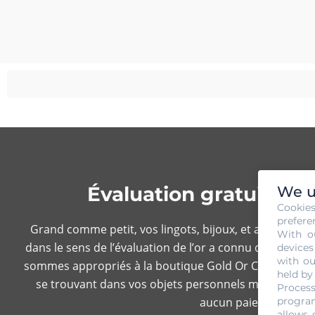
Évaluation gratuite e
We u
Cookie
prefere
Grand comme petit, vos lingots, bijoux, et autres peu
With o
dans le sens de l’évaluation de l’or a connu des ava
devices
with ou
sommes appropriés à la boutique Gold Or Cash ces avanc
held by
se trouvant dans vos objets personnels mis en vente 
Process
aucun paiement de vot
program
allows 