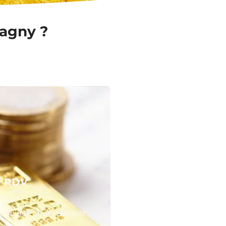
Gagny ?
N RDV
équipes pour valoriser
 or