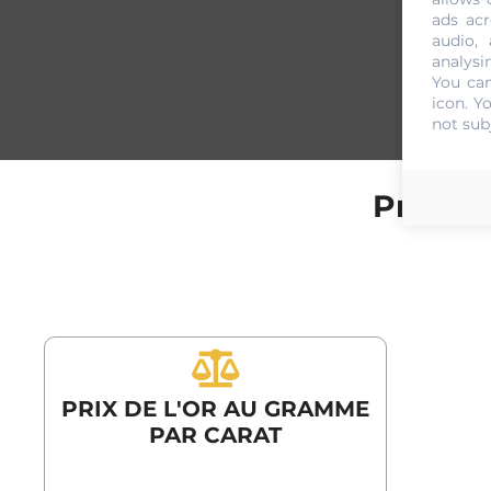
ads acr
audio,
analysi
You can
icon
. Y
not sub
Prix de
PRIX DE L'OR AU GRAMME
PAR CARAT