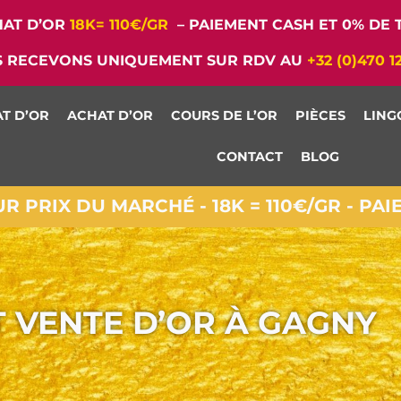
AT D’OR
18K= 110€/GR
– PAIEMENT CASH ET 0% DE T
 RECEVONS UNIQUEMENT SUR RDV AU
+32 (0)470 1
T D’OR
ACHAT D’OR
COURS DE L’OR
PIÈCES
LING
CONTACT
BLOG
 PRIX DU MARCHÉ - 18K = 110€/GR - PA
T VENTE D’OR À GAGNY