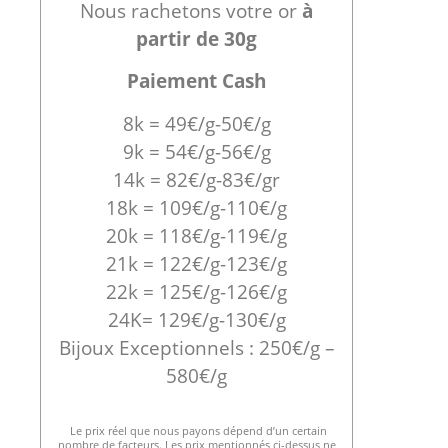
Nous rachetons votre or
à
partir de 30g
Paiement Cash
8k = 49€/g-50€/g
9k = 54€/g-56€/g
14k = 82€/g-83€/gr
18k = 109€/g-110€/g
20k = 118€/g-119€/g
21k = 122€/g-123€/g
22k = 125€/g-126€/g
24K= 129€/g-130€/g
Bijoux Exceptionnels : 250€/g –
580€/g
Le prix réel que nous payons dépend d’un certain
nombre de facteurs. Les prix mentionnés ci-dessus ne