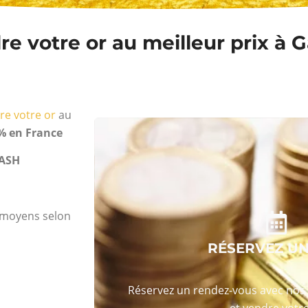
e votre or au meilleur prix à 
re votre or
au
% en France
ASH
s moyens selon
RÉSERVEZ U
Réservez un rendez-vous avec nos 
et vendre votre