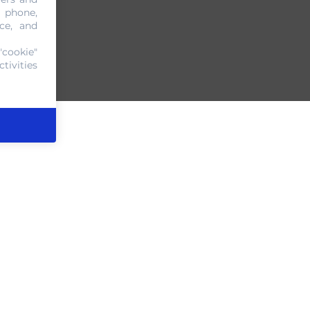
, phone,
ce, and
"cookie"
tivities