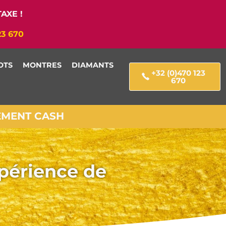
AXE !
23 670
OTS
MONTRES
DIAMANTS
+32 (0)470 123
670
IEMENT CASH
xpérience de