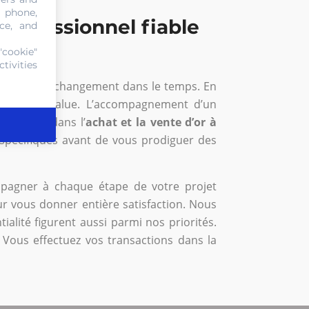
, phone,
 professionnel fiable
ce, and
"cookie"
tivities
ère et leur changement dans le temps. En
r une plus-value. L’accompagnement d’un
éputation dans l’
achat et la vente d’or à
 spécifiques avant de vous prodiguer des
mpagner à chaque étape de votre projet
ur vous donner entière satisfaction. Nous
ialité figurent aussi parmi nos priorités.
 Vous effectuez vos transactions dans la