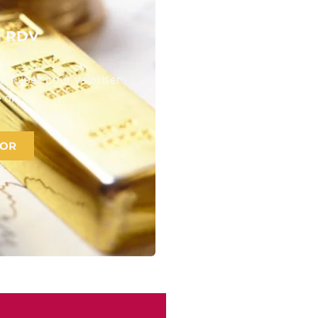
N RDV
équipes pour valoriser
 or
 OR