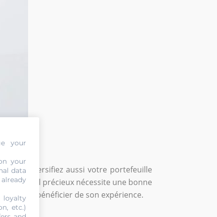
ge your
on your
 Vous diversifiez aussi votre portefeuille
nal data
 already
ans ce métal précieux nécessite une bonne
, vous fait bénéficier de son expérience.
 loyalty
n, etc.)
fers and