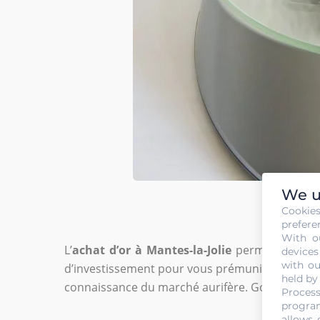
We u
Cookie
prefere
With o
L’
achat d’or à Mantes-la-Jolie
permet de préser
devices
with ou
d’investissement pour vous prémunir contre la 
held by
connaissance du marché aurifère. Gold Or Cash,
Process
program
allows 