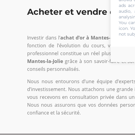
ads acr
Acheter et vendre de l’o
audio,
analysi
You can
icon
. Y
not sub
Investir dans l’
achat d’or à Mantes-la-Jolie
imp
fonction de l’évolution du cours, vous ajus
professionnel constitue un réel plus pour les 
Mantes-la-Jolie
grâce à son savoir-faire et so
conseils personnalisés.
Nous nous entourons d’une équipe d’experts
d’investissement. Nous attachons une grande i
vous recevons en consultation privée dans un c
Nous nous assurons que vos données personnel
confiance et la sécurité.