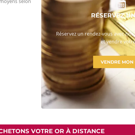
s moyens selon
RÉSERVEZ U
Réservez un rendez-vous avec nos 
et vendre votre
VENDRE MON
CHETONS VOTRE OR À DISTANCE