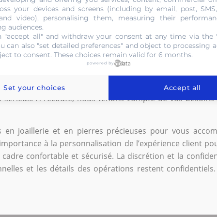
oss your devices and screens (including by email, post, SMS
r à Mantes-la-Jolie auprès d’un
 and video), personalising them, measuring their performan
ng audiences.
 "accept all" and withdraw your consent at any time via the 
ou can also "set detailed preferences" and object to processing ac
ject to consent. These choices remain valid for 6 months.
lique de suivre en continu les tendances du marché aurif
powered by
tez votre stratégie d’acheter ou de vendre pour réalise
simples particuliers. Gold Or Cash s’est forgé une solide r
Set your choices
Accept all
n sérieux. À l’écoute, nous tenons compte de vos besoins
 en joaillerie et en pierres précieuses pour vous acco
mportance à la personnalisation de l’expérience client po
adre confortable et sécurisé. La discrétion et la confident
les et les détails des opérations restent confidentiels.