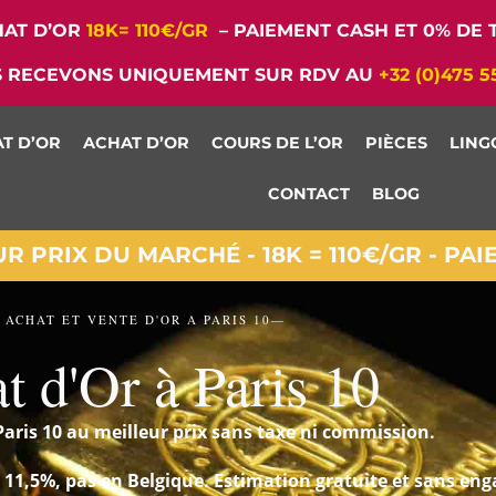
AT D’OR
18K= 110€/GR
– PAIEMENT CASH ET 0% DE T
 RECEVONS UNIQUEMENT SUR RDV AU
+32 (0)475 5
T D’OR
ACHAT D’OR
COURS DE L’OR
PIÈCES
LING
CONTACT
BLOG
 PRIX DU MARCHÉ - 18K = 110€/GR - PA
 ACHAT ET VENTE D'OR A PARIS 10—
t d'Or à Paris 10
Paris 10 au meilleur prix sans taxe ni commission.
 à 11,5%, pas en Belgique. Estimation gratuite et sans en