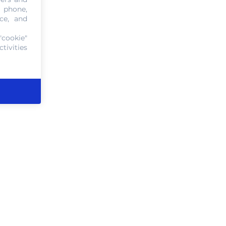
, phone,
ce, and
"cookie"
tivities