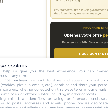
ts.
18K · 110 €/g × 56 g
Prix indicatifs, mis à jour régulièrement. L
établie après expertise de vos objets.
PROCHAINE ÉTA
Obtenez votre offre
pe
Réponse sous 24h · Sans engageme
NOUS CONTACT
se cookies
s help us give you the best experience. You can mana
nces at any time.
- LE COURS DE L'OR -
ur 105
partners
, we wish to store and access information 
 (cookies, pixels in emails, etc.), combine and share your perso
e l'or au gramme à Paris 10
r partners, whether collected on this website or in our emails,
 some of us, or obtained later, including in other contexts.
ing this data (identifiers, browsing, preferences, purchases,
s, IP, postal addresses and emails, phone, precise geolocatio
developing and offering you services, content, commercial of