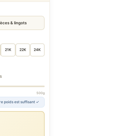
ièces & lingots
21K
22K
24K
s
500g
e poids est suffisant ✓