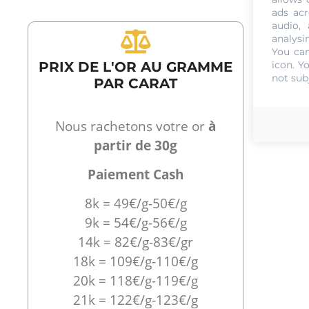
ads acr
audio,
analysi
You can
PRIX DE L'OR AU GRAMME
icon
. Y
not sub
PAR CARAT
Nous rachetons votre or
à
partir de 30g
Paiement Cash
8k = 49€/g-50€/g
9k = 54€/g-56€/g
14k = 82€/g-83€/gr
18k = 109€/g-110€/g
20k = 118€/g-119€/g
21k = 122€/g-123€/g