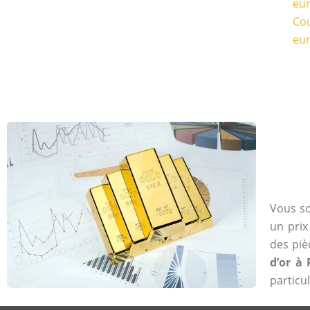
eu
Cou
eu
Vous so
un prix
des piè
d’or à 
particul