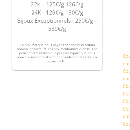
22k = 125€/g-126€/g
24K= 129€/g-130€/g
Bijoux Exceptionnels : 250€/g –
580€/g
Le prix réel que nous payons dépend d’un certain
nombre de facteurs. Les prix mentionnés ci-dessus ne
peuvent être utilisés que pour les bijoux que nous
Cou
pouvons revendre et sont donc indépendants du prix
actuel de l’or
eu
Cou
eu
Cou
Cou
Cou
Cou
eu
Cou