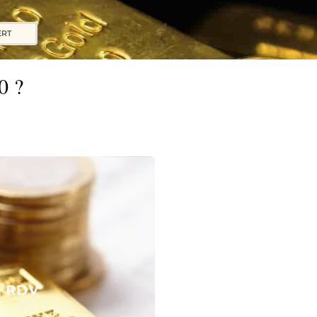
ERT
0 ?
N RDV