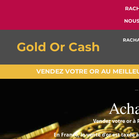
RACH
NOUS
RACHA
Gold Or Cash
VENDEZ VOTRE OR AU MEILLEUR
—
Acha
Vendez votre or à 
En France, la vente d’or est taxée