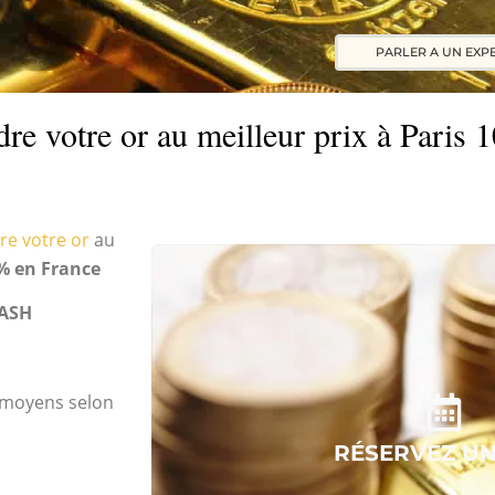
PARLER A UN EXP
re votre or au meilleur prix à Paris 1
re votre or
au
% en France
ASH
s moyens selon
RÉSERVEZ U