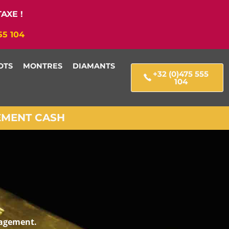
AXE !
55 104
OTS
MONTRES
DIAMANTS
+32 (0)475 555
104
IEMENT CASH
gagement.