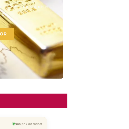
équipes pour valoriser
 or
 OR
Nos prix de rachat