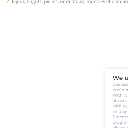
✓
Bijoux, lingots, pièces, or dentaire, montres et diaman
We u
Cookie
prefere
With o
devices
Prix d
with ou
held by
Process
program
allows 