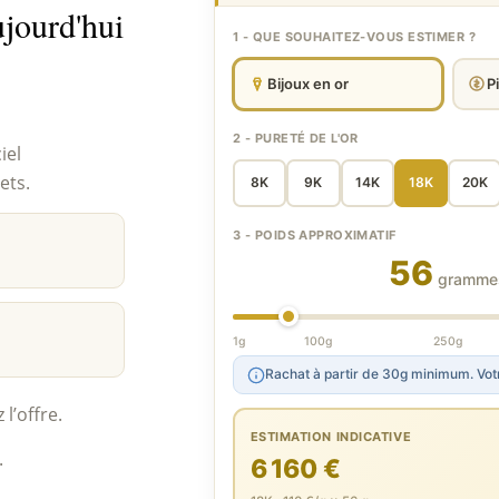
ujourd'hui
1 - QUE SOUHAITEZ-VOUS ESTIMER ?
Bijoux en or
P
2 - PURETÉ DE L'OR
iel
ets.
8K
9K
14K
18K
20K
3 - POIDS APPROXIMATIF
56
gramme
1g
100g
250g
Rachat à partir de 30g minimum. Votr
l’offre.
ESTIMATION INDICATIVE
.
6 160 €