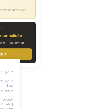
'offre définitive est
PE
rsonnalisée
nt · 100% gratuit
ER
ge your
on your
nal data
 already
 loyalty
n, etc.)
fers and