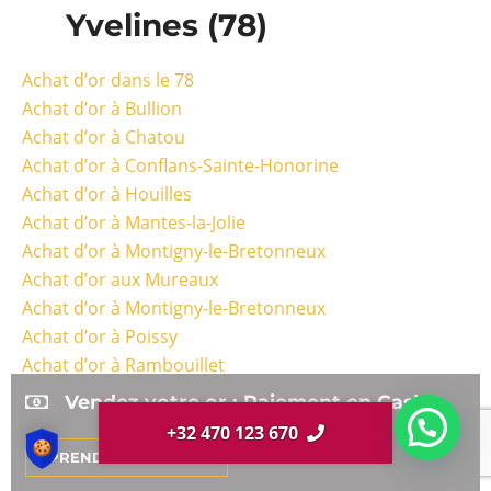
Yvelines (78)
Achat d’or dans le 78
Achat d’or à Bullion
Achat d’or à Chatou
Achat d’or à Conflans-Sainte-Honorine
Achat d’or à Houilles
Achat d’or à Mantes-la-Jolie
Achat d’or à Montigny-le-Bretonneux
Achat d’or aux Mureaux
Achat d’or à Montigny-le-Bretonneux
Achat d’or à Poissy
Achat d’or à Rambouillet
Achat d’or à Saint-Germain-en-Laye
Vendez votre or : Paiement en Cash
Achat d’or à Versailles
+32 470 123 670
PRENDRE MON RDV