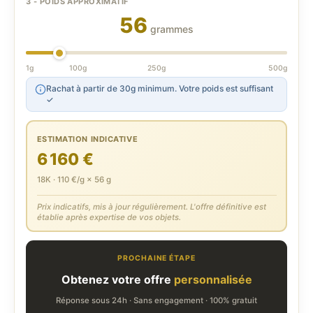
3 - POIDS APPROXIMATIF
56
grammes
1g
100g
250g
500g
Rachat à partir de 30g minimum. Votre poids est suffisant
✓
ESTIMATION INDICATIVE
6 160 €
18K · 110 €/g × 56 g
Prix indicatifs, mis à jour régulièrement. L'offre définitive est
établie après expertise de vos objets.
PROCHAINE ÉTAPE
Obtenez votre offre
personnalisée
Réponse sous 24h · Sans engagement · 100% gratuit