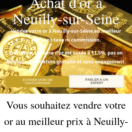
Achat d'or à
Neuilly-sur-Seine
Vendez votre or à Neuilly-sur-Seine au meilleur
prix sans taxe ni commission.
En France, la vente d’or est taxée à 11,5%, pas en
Belgique. Estimation gratuite et sans engagement.
PARLER A UN
ESTIMER MON OR
EXPERT
GRATUITEMENT
Vous souhaitez vendre votre
or au meilleur prix à Neuilly-