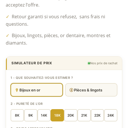
acceptez l’offre.
✓
Retour garanti si vous refusez, sans frais ni
questions.
✓
Bijoux, lingots, pièces, or dentaire, montres et
diamants.
SIMULATEUR DE PRIX
Nos prix de rachat
1 - QUE SOUHAITEZ-VOUS ESTIMER ?
Bijoux en or
Pièces & lingots
2 - PURETÉ DE L'OR
8K
9K
14K
18K
20K
21K
22K
24K