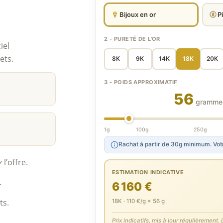
Bijoux en or
P
2 - PURETÉ DE L'OR
iel
ets.
8K
9K
14K
18K
20K
3 - POIDS APPROXIMATIF
56
gramme
1g
100g
250g
Rachat à partir de 30g minimum. Votr
l’offre.
ESTIMATION INDICATIVE
.
6 160 €
ts.
18K · 110 €/g × 56 g
Prix indicatifs, mis à jour régulièrement. L