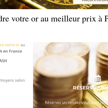
PARLER A UN EXP
re votre or au meilleur prix à P
re votre or
au
% en France
ASH
s moyens selon
RÉSERVEZ U
Réservez un rendez-vous avec nos 