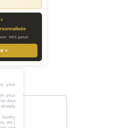
PE
rsonnalisée
nt · 100% gratuit
ER
ge your
on your
nal data
 already
 loyalty
n, etc.)
fers and