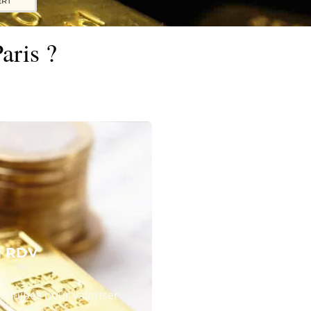
ERT
aris ?
N RDV
équipes pour valoriser