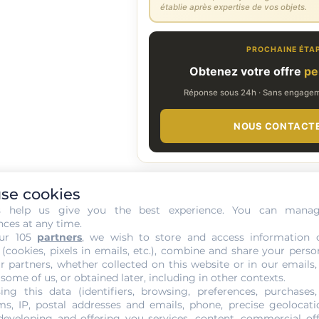
établie après expertise de vos objets.
PROCHAINE ÉTA
Obtenez votre offre
pe
Réponse sous 24h · Sans engageme
NOUS CONTACT
se cookies
'or au gramme par carat à Paris
s help us give you the best experience. You can mana
nces at any time.
ur 105
partners
, we wish to store and access information 
 (cookies, pixels in emails, etc.), combine and share your perso
r partners, whether collected on this website or in our emails,
 some of us, or obtained later, including in other contexts.
E L'OR AU GRAMME PAR CARAT
ing this data (identifiers, browsing, preferences, purchases,
s, IP, postal addresses and emails, phone, precise geolocatio
developing and offering you services, content, commercial of