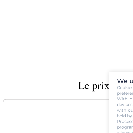
We u
Le prix de l
Cookie
prefere
With o
devices
with ou
held by
PRIX D
Process
program
allows 