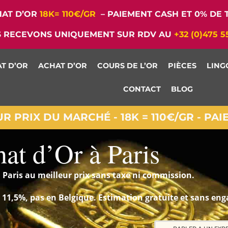
AT D’OR
18K= 110€/GR
– PAIEMENT CASH ET 0% DE T
 RECEVONS UNIQUEMENT SUR RDV AU
+32 (0)475 5
T D’OR
ACHAT D’OR
COURS DE L’OR
PIÈCES
LING
CONTACT
BLOG
 PRIX DU MARCHÉ - 18K = 110€/GR - PA
at d’Or à Paris
 Paris au meilleur prix sans taxe ni commission.
 à 11,5%, pas en Belgique. Estimation gratuite et sans en