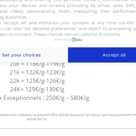
rachetons votre or
à partir de 30g
oss your devices and screens (including by email, post, SMS
 and video), personalising them, measuring their performan
Paiement Cash
ng audiences.
 "accept all" and withdraw your consent at any time via the 
8k = 49€/g-50€/g
ou can also "set detailed preferences" and object to processing ac
ject to consent. These choices remain valid for 6 months.
9k = 54€/g-56€/g
powered by
14k = 82€/g-83€/gr
18k = 109€/g-110€/g
Set your choices
Accept all
20k = 118€/g-119€/g
21k = 122€/g-123€/g
22k = 125€/g-126€/g
24K= 129€/g-130€/g
x Exceptionnels : 250€/g – 580€/g
mentionnés ci-dessus ne peuvent être utilisés que pour les bijoux que nous pouvons r
actuel de l’or