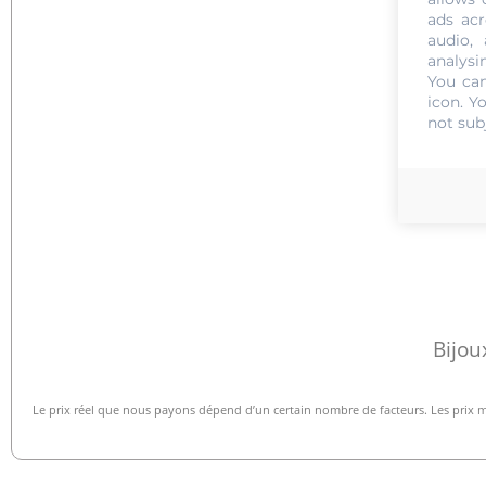
Nous 
ads acr
audio,
analysi
You can
icon
. Y
not sub
Bijou
Le prix réel que nous payons dépend d’un certain nombre de facteurs. Les prix 