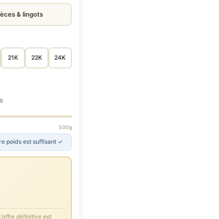
ièces & lingots
21K
22K
24K
s
500g
e poids est suffisant ✓
'offre définitive est