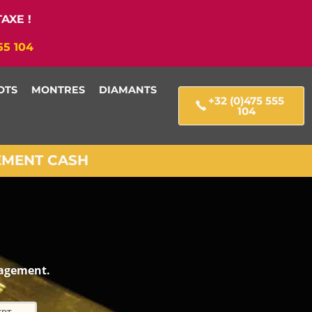
AXE !
55 104
OTS
MONTRES
DIAMANTS
+32 (0)475 555
104
IEMENT CASH
gagement.