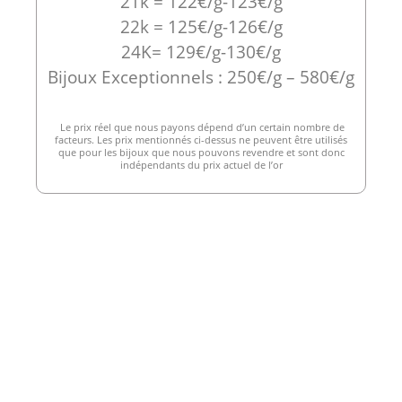
21k = 122€/g-123€/g
22k = 125€/g-126€/g
24K= 129€/g-130€/g
Bijoux Exceptionnels : 250€/g – 580€/g
Le prix réel que nous payons dépend d’un certain nombre de
facteurs. Les prix mentionnés ci-dessus ne peuvent être utilisés
que pour les bijoux que nous pouvons revendre et sont donc
indépendants du prix actuel de l’or