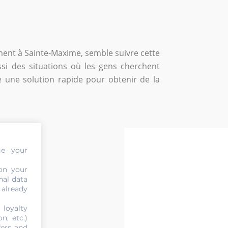
ent à Sainte-Maxime, semble suivre cette
ussi des situations où les gens cherchent
 une solution rapide pour obtenir de la
ge your
on your
nal data
 already
 loyalty
n, etc.)
fers and