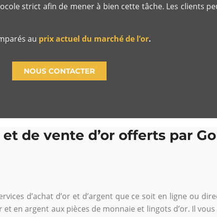
ocole strict afin de mener à bien cette tâche. Les clients p
comparés au
prix actuel du marché de l’or
.
NOUS CONTACTER
 et de vente d’or offerts par G
ervices d’achat d’or et d’argent que ce soit en ligne ou di
r et en argent aux pièces de monnaie et lingots d’or. Il vous