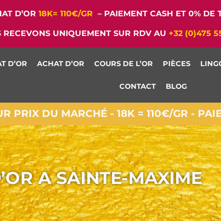
AT D’OR
18K= 110€/GR
– PAIEMENT CASH ET 0% DE T
 RECEVONS UNIQUEMENT SUR RDV AU
+32 (0)475 5
T D’OR
ACHAT D’OR
COURS DE L’OR
PIÈCES
LING
CONTACT
BLOG
 PRIX DU MARCHÉ - 18K = 110€/GR - PA
’OR A SAINTE-MAXIME