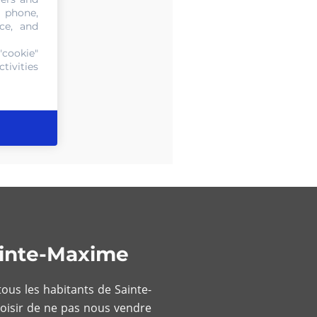
, phone,
ce, and
"cookie"
tivities
ainte-Maxime
ous les habitants de Sainte-
hoisir de ne pas nous vendre