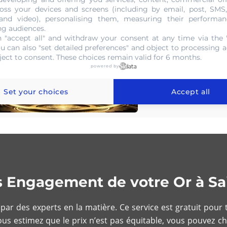
oss your devices and screens (including by email, post, SMS
 and video), personalising them, measuring their performan
ng audiences.
 "accept all" and withdraw your consent at any time via the 
ou can also "set detailed preferences" and object to processing ac
ject to consent. These choices remain valid for 6 months.
powered by
Set your choices
Accept all
ns Engagement de votre Or à S
ar des experts en la matière. Ce service est gratuit pour t
vous estimez que le prix n’est pas équitable, vous pouvez c