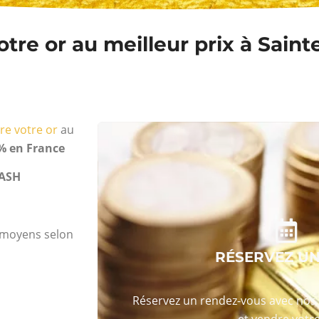
tre or au meilleur prix à Sain
re votre or
au
% en France
ASH
s moyens selon
RÉSERVEZ U
Réservez un rendez-vous avec nos 
et vendre votre