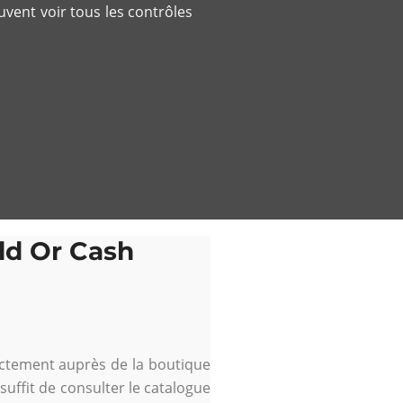
euvent voir tous les contrôles
old Or Cash
rectement auprès de la boutique
 suffit de consulter le catalogue