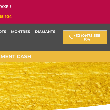
AXE !
55 104
OTS
MONTRES
DIAMANTS
+32 (0)475 555
104
IEMENT CASH