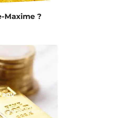
te-Maxime ?
N RDV
équipes pour valoriser
 or