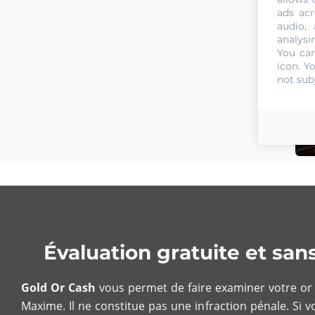
ads acr
audio,
analysi
You can
icon
. Y
not sub
Évaluation gratuite et sa
Gold Or Cash
vous permet de faire examiner votre or p
Maxime. Il ne constitue pas une infraction pénale. Si 