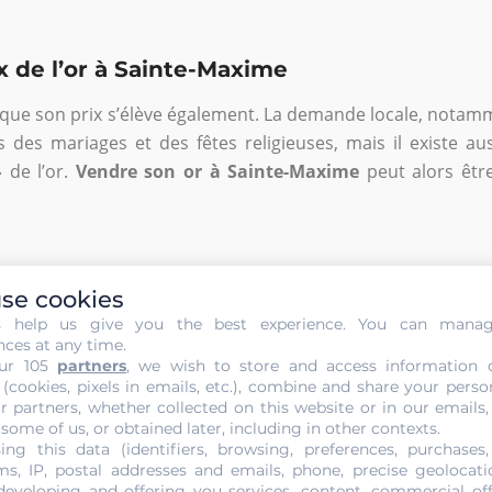
ix de l’or à Sainte-Maxime
que son prix s’élève également. La demande locale, notamm
s des mariages et des fêtes religieuses, mais il existe a
 de l’or.
Vendre son or à Sainte-Maxime
peut alors être
se cookies
NOUS CONTACTER
s help us give you the best experience. You can mana
nces at any time.
ur 105
partners
, we wish to store and access information 
 (cookies, pixels in emails, etc.), combine and share your perso
r partners, whether collected on this website or in our emails,
 some of us, or obtained later, including in other contexts.
ing this data (identifiers, browsing, preferences, purchases,
s, IP, postal addresses and emails, phone, precise geolocatio
developing and offering you services, content, commercial of