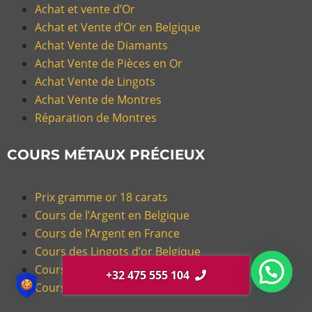
Achat et vente d’Or
Achat et Vente d’Or en Belgique
Achat Vente de Diamants
Achat Vente de Pièces en Or
Achat Vente de Lingots
Achat Vente de Montres
Réparation de Montres
COURS MÉTAUX PRÉCIEUX
Prix gramme or 18 carats
Cours de l’Argent en Belgique
Cours de l’Argent en France
Cours des Lingots d’or Belgique
Cours du Diamant en Belgique
+32 475 555 104
Cours du Krugerrand en Belgique