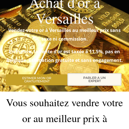
Achat d'or à
Versailles
Vendez votre or à Versailles au meilleur prix sans
taxe ni commission.
En France, la vente d’or est taxée à 11,5%, pas en
Belgique. Estimation gratuite et sans engagement.
PARLER A UN
ESTIMER MON OR
EXPERT
GRATUITEMENT
Vous souhaitez vendre votre
or au meilleur prix à