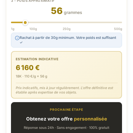
3 - POIDS APPROXIMATIF
56
grammes
1g
100g
250g
500g
Rachat à partir de 30g minimum. Votre poids est suffisant
✓
ESTIMATION INDICATIVE
6 160 €
18K · 110 €/g × 56 g
Prix indicatifs, mis à jour régulièrement. L'offre définitive est
établie après expertise de vos objets.
PROCHAINE ÉTAPE
Obtenez votre offre
personnalisée
Réponse sous 24h · Sans engagement · 100% gratuit