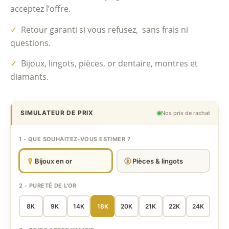
acceptez l’offre.
✓
Retour garanti si vous refusez, sans frais ni
questions.
✓
Bijoux, lingots, pièces, or dentaire, montres et
diamants.
SIMULATEUR DE PRIX
Nos prix de rachat
1 - QUE SOUHAITEZ-VOUS ESTIMER ?
Bijoux en or
Pièces & lingots
2 - PURETÉ DE L'OR
8K
9K
14K
18K
20K
21K
22K
24K