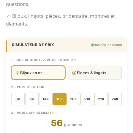
questions.
✓
Bijoux, lingots, pièces, or dentaire, montres et
diamants.
SIMULATEUR DE PRIX
Nos prix de rachat
1 - QUE SOUHAITEZ-VOUS ESTIMER ?
Bijoux en or
Pièces & lingots
2 - PURETÉ DE L'OR
8K
9K
14K
18K
20K
21K
22K
24K
3 - POIDS APPROXIMATIF
56
grammes