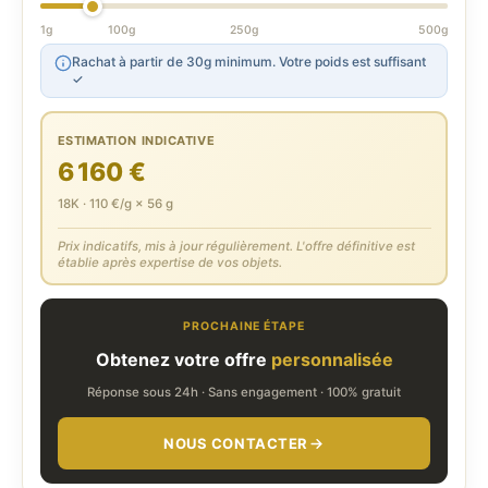
1g
100g
250g
500g
Rachat à partir de 30g minimum. Votre poids est suffisant
✓
ESTIMATION INDICATIVE
6 160 €
18K · 110 €/g × 56 g
Prix indicatifs, mis à jour régulièrement. L'offre définitive est
établie après expertise de vos objets.
PROCHAINE ÉTAPE
Obtenez votre offre
personnalisée
Réponse sous 24h · Sans engagement · 100% gratuit
NOUS CONTACTER