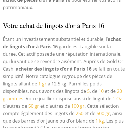
achat de pièces d’or à Paris 16
pour étoffer vos avoirs
patrimoniaux.
Votre achat de lingots d'or à Paris 16
Étant un investissement substantiel et durable, l’
achat
de lingots d’or à Paris 16
garde est tangible sur la
durée. Cet actif possède une réputation internationale,
qui lui vaut de se revendre aisément. Auprès de Gold Or
Cash,
acheter des lingots d’or à Paris 16
se fait en toute
simplicité. Notre catalogue regroupe des pièces de
lingots allant de
1 gr
à 12,5 kg. Parmi les poids
disponibles, nous avons des lingots de
5
, de
10
et de
20
grammes
. Votre joaillier dispose aussi de lingot de
1 Oz
,
d’autres de
50 gr
et d’autres de
100 gr
. Cette sélection
compte également des lingots de
250
et de
500 gr
, ainsi
que des barres d’or jaune ou d’or blanc de
1 kg
. Les plus