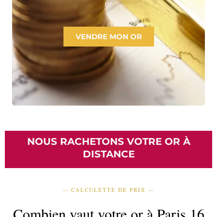
or
VENDRE MON OR
NOUS RACHETONS VOTRE OR À
DISTANCE
— CALCULETTE DE PRIX —
Combien vaut votre or à Paris 16