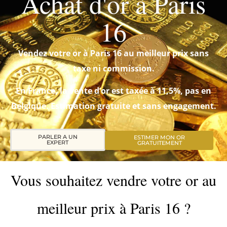
Achat d'or à Paris
16
Vendez votre or à Paris 16 au meilleur prix sans
taxe ni commission.
En France, la vente d’or est taxée à 11,5%, pas en
Belgique. Estimation gratuite et sans engagement.
PARLER A UN
ESTIMER MON OR
EXPERT
GRATUITEMENT
Vous souhaitez vendre votre or au
meilleur prix à Paris 16 ?