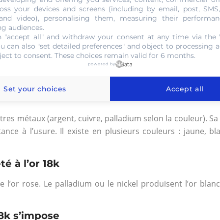
oss your devices and screens (including by email, post, SMS
 and video), personalising them, measuring their performan
ng audiences.
 "accept all" and withdraw your consent at any time via the 
ou can also "set detailed preferences" and object to processing ac
ject to consent. These choices remain valid for 6 months.
— L'OR 18 CARATS
powered by
ition, propriétés et usage en bi
Set your choices
Accept all
autres métaux (argent, cuivre, palladium selon la couleur). S
nce à l’usure. Il existe en plusieurs couleurs : jaune, bl
é à l’or 18k
or rose. Le palladium ou le nickel produisent l’or blanc. 
18k s’impose