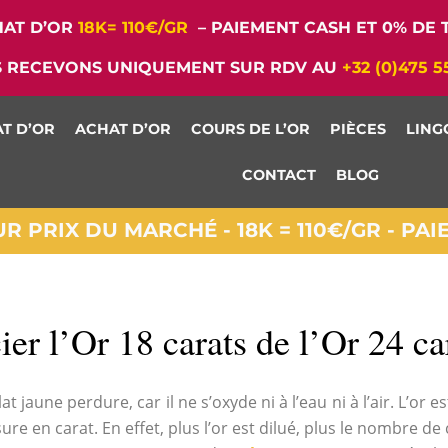
AT D’OR
18K= 110€/GR
– PAIEMENT CASH ET 0% DE T
 RECEVONS UNIQUEMENT SUR RDV AU
+32 (0)475 5
T D’OR
ACHAT D’OR
COURS DE L’OR
PIÈCES
LING
CONTACT
BLOG
 PRIX DU MARCHÉ - 18K = 110€/GR - PA
r l’Or 18 carats de l’Or 24 ca
at jaune perdure, car il ne s’oxyde ni à l’eau ni à l’air. L’or 
re en carat. En effet, plus l’or est dilué, plus le nombre de c