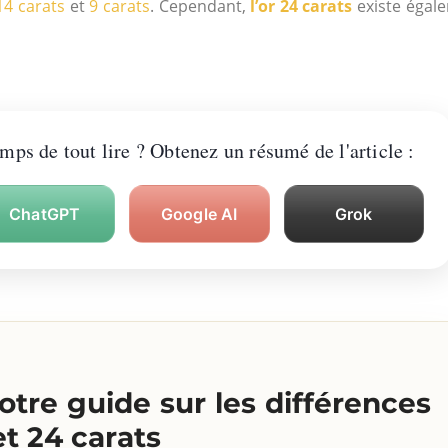
14 carats
et
9 carats
. Cependant,
l’or 24 carats
existe égale
emps de tout lire ? Obtenez un résumé de l'article :
ChatGPT
Google AI
Grok
tre guide sur les différences
 et 24 carats