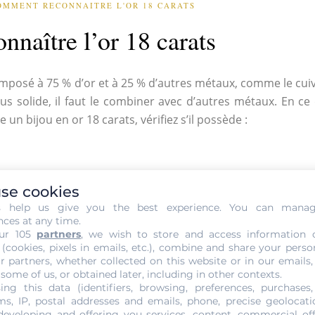
OMMENT RECONNAITRE L'OR 18 CARATS
nnaître l’or 18 carats
omposé à 75 % d’or et à 25 % d’autres métaux, comme le cuivre 
s solide, il faut le combiner avec d’autres métaux. En ce q
un bijou en or 18 carats, vérifiez s’il possède :
se cookies
s help us give you the best experience. You can mana
nces at any time.
,75. L’équivalence de l’or 18 carats en millième est de 750/
ur 105
partners
, we wish to store and access information 
 (cookies, pixels in emails, etc.), combine and share your perso
mants, la majeure partie des bijoux en or sont fabriqués en o
r partners, whether collected on this website or in our emails,
 bijouteries conventionnelles.
 some of us, or obtained later, including in other contexts.
rats se veut plus abordable.
ing this data (identifiers, browsing, preferences, purchases,
s, IP, postal addresses and emails, phone, precise geolocatio
r l’or 16 ou 14 carats, inférieur au titre d’or du bijou.
developing and offering you services, content, commercial of