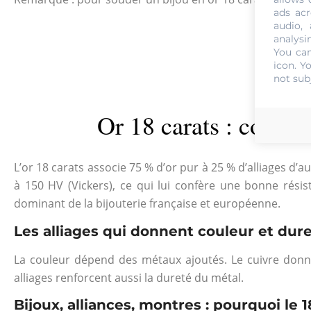
ads acr
audio,
analysi
You can
icon
. Y
not sub
Or 18 carats : compos
L’or 18 carats associe 75 % d’or pur à 25 % d’alliages d’
à 150 HV (Vickers), ce qui lui confère une bonne résista
dominant de la bijouterie française et européenne.
Les alliages qui donnent couleur et duret
La couleur dépend des métaux ajoutés. Le cuivre donne l’
alliages renforcent aussi la dureté du métal.
Bijoux, alliances, montres : pourquoi le 