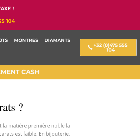
AXE !
55 104
OTS
MONTRES
DIAMANTS
+32 (0)475 555
104
IEMENT CASH
rats ?
est la matière première noble la
arats est faible. En bijouterie,