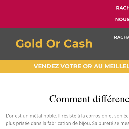
RACH
NOUS
RACHA
Gold Or Cash
VENDEZ VOTRE OR AU MEILLEUR
Comment différencie
L’or est un métal noble. Il résiste à la corrosion et son écl
plus prisée dans la fabrication de bijou. Sa pureté se mesu