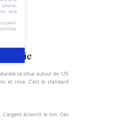
, phone,
ce, and
"cookie"
tivities
jouterie
a dureté se situe autour de 125
anc et rose. C’est le standard
L’argent éclaircit le ton. Ces