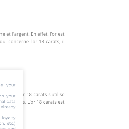
et l’argent. En effet, l’or est
ui concerne l’or 18 carats, il
ge your
1000. L’or 18 carats s’utilise
on your
nal data
r 18 carats. L’or 18 carats est
 already
 loyalty
n, etc.)
fers and