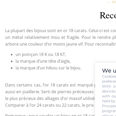
— C
Reco
La plupart des bijoux sont en or 18 carats. Celui-ci est c
un métal relativement mou et fragile. Pour le rendre plu
arbore une couleur d’or moins jaune vif. Pour reconnaître 
un poinçon 18 K ou 18 KT,
la marque d’une tête d’aigle,
la marque d’un hibou sur le bijou.
We u
Cookie
prefere
Dans certains cas, l’or 18 carats est marqué par 750 ou 0
With o
devices
aussi en joaillerie. Serti de pierres précieuses ou en dia
with ou
le plus précieux des alliages d’or massif utilisés dans les
held by
Comparer à l’or 24 carats ou 22 carats, le prix d’or 18 ca
Process
program
Remarque : pour souder un bijou en or 18 carats, optez pou
allows 