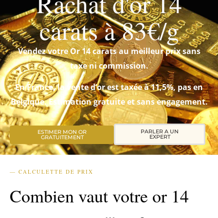
Rachat d'or 14
carats à 83€/g
Vendez votre Or 14 carats au meilleur prix sans
taxe ni commission.
En France, la vente d’or est taxée à 11,5%, pas en
Belgique. Estimation gratuite et sans engagement.
PARLER A UN
ESTIMER MON OR
EXPERT
GRATUITEMENT
— CALCULETTE DE PRIX
Combien vaut votre or 14