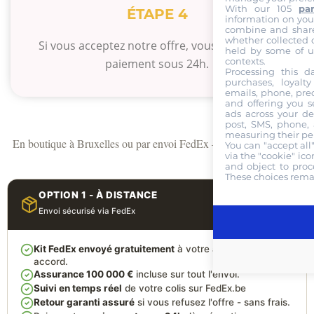
With our 105
pa
ÉTAPE 4
information on your 
combine and share
whether collected o
Si vous acceptez notre offre, vous recevrez le
held by some of us
contexts.
paiement sous 24h.
Processing this da
purchases, loyalt
emails, phone, prec
and offering you s
ads across your de
post, SMS, phone, 
measuring their pe
En boutique à Bruxelles ou par envoi FedEx — à vous de choisir.
You can "accept al
via the "cookie" ico
and object to proce
These choices remai
OPTION 1 - À DISTANCE
Envoi sécurisé via FedEx
Kit FedEx envoyé gratuitement
à votre adresse après
accord.
Assurance 100 000 €
incluse sur tout l'envoi.
Suivi en temps réel
de votre colis sur FedEx.be
Retour garanti assuré
si vous refusez l'offre - sans frais.