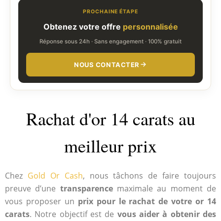
PROCHAINE ÉTAPE
Obtenez votre offre
personnalisée
Réponse sous 24h · Sans engagement · 100% gratuit
NOUS CONTACTER
Rachat d'or 14 carats au
meilleur prix
Chez
Gold Or Cash
, nous tâchons de faire toujours
preuve d’une
transparence
maximale au moment de
vous proposer un
prix pour le rachat de votre or 14
carats
. Notre objectif est de
vous aider à obtenir des