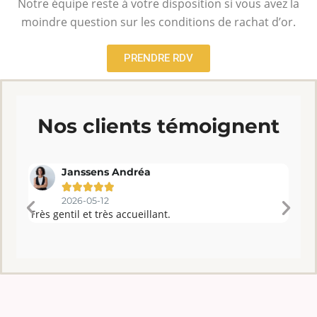
Notre équipe reste à votre disposition si vous avez la
moindre question sur les conditions de rachat d’or.
PRENDRE RDV
Nos clients témoignent
Janssens Andréa





2026-05-12
Très gentil et très accueillant.
Suis
sans
été 