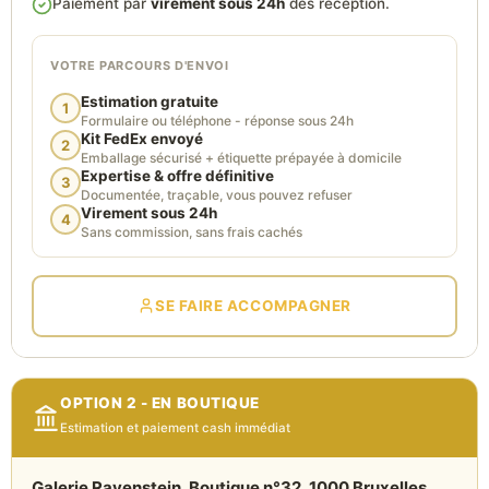
Paiement par
virement sous 24h
dès réception.
VOTRE PARCOURS D'ENVOI
Estimation gratuite
1
Formulaire ou téléphone - réponse sous 24h
Kit FedEx envoyé
2
Emballage sécurisé + étiquette prépayée à domicile
Expertise & offre définitive
3
Documentée, traçable, vous pouvez refuser
Virement sous 24h
4
Sans commission, sans frais cachés
SE FAIRE ACCOMPAGNER
OPTION 2 - EN BOUTIQUE
Estimation et paiement cash immédiat
Galerie Ravenstein, Boutique n°32, 1000 Bruxelles