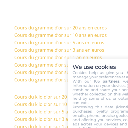
Cours du gramme d’or sur 20 ans en euros
Cours du gramme d’or sur 10 ans en euros
Cours du gramme d’or sur 5 ans en euros
Cours du gramme d’or sur 3 ans en euros
Cours du gramme d’or sur 1 an en euros
Cours du gramme d’or sur 6 mois en euros
We use cookies
Cours du gramme d’or sur 3 mois en euros
Cookies help us give you t
manage your preferences at a
Cours du gramme d’or sur 1 mois en euros
With our 105
partners
, w
information on your devices (co
combine and share your pers
whether collected on this web
Cours du kilo d’or sur 20 ans en euros
held by some of us, or obtai
contexts.
Cours du kilo d’or sur 10 ans en euros
Processing this data (identi
Cours du kilo d’or sur 5 ans en euros
purchases, loyalty program
emails, phone, precise geoloc
Cours du kilo d’or sur 3 ans en euros
and offering you services, c
ads across your devices and 
Cours du kilo d’or sur 1 an en euros