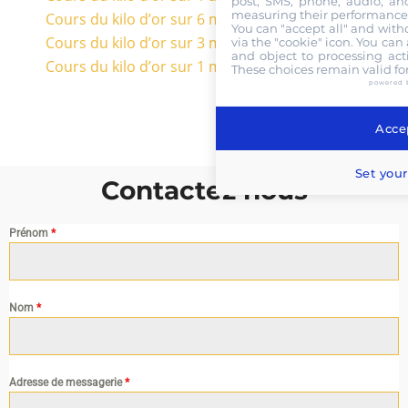
post, SMS, phone, audio, and
measuring their performance,
Cours du kilo d’or sur 6 mois en euros
You can "accept all" and with
Cours du kilo d’or sur 3 mois en euros
via the "cookie" icon
. You can 
and object to processing acti
Cours du kilo d’or sur 1 mois en euros
These choices remain valid fo
powered 
Accep
Set your
Contactez nous
Prénom
*
Nom
*
Adresse de messagerie
*