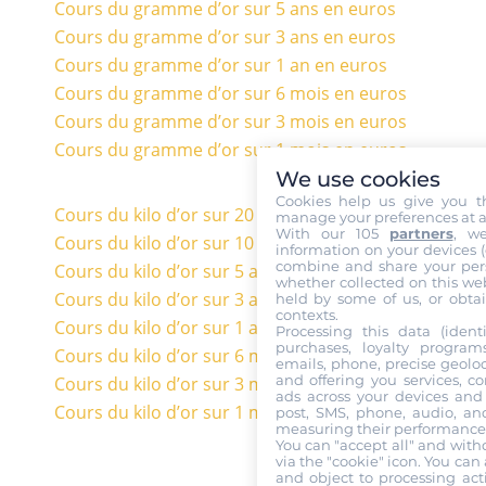
Cours du gramme d’or sur 5 ans en euros
Cours du gramme d’or sur 3 ans en euros
Cours du gramme d’or sur 1 an en euros
Cours du gramme d’or sur 6 mois en euros
Cours du gramme d’or sur 3 mois en euros
Cours du gramme d’or sur 1 mois en euros
We use cookies
Cookies help us give you t
Cours du kilo d’or sur 20 ans en euros
manage your preferences at a
With our 105
partners
, w
Cours du kilo d’or sur 10 ans en euros
information on your devices (co
combine and share your pers
Cours du kilo d’or sur 5 ans en euros
whether collected on this web
Cours du kilo d’or sur 3 ans en euros
held by some of us, or obtai
contexts.
Cours du kilo d’or sur 1 an en euros
Processing this data (identi
purchases, loyalty program
Cours du kilo d’or sur 6 mois en euros
emails, phone, precise geoloc
and offering you services, c
Cours du kilo d’or sur 3 mois en euros
ads across your devices and 
Cours du kilo d’or sur 1 mois en euros
post, SMS, phone, audio, and
measuring their performance,
You can "accept all" and with
via the "cookie" icon
. You can 
and object to processing acti