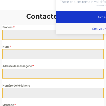
These choices remain valid fo
powered 
Contactez nous
Accep
Prénom
*
Set your
Nom
*
Adresse de messagerie
*
Numéro de téléphone
Message
*