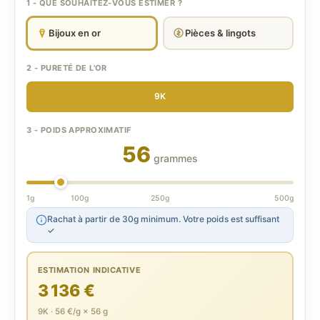
1 - QUE SOUHAITEZ-VOUS ESTIMER ?
Bijoux en or
Pièces & lingots
2 - PURETÉ DE L'OR
9K
3 - POIDS APPROXIMATIF
56
grammes
1g
100g
250g
500g
Rachat à partir de 30g minimum. Votre poids est suffisant
✓
ESTIMATION INDICATIVE
3 136 €
9K · 56 €/g × 56 g