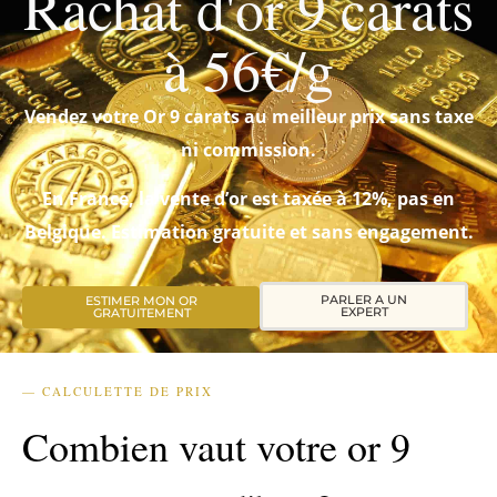
Rachat d'or 9 carats
à 56€/g
Vendez votre Or 9 carats au meilleur prix sans taxe
ni commission.
En France, la vente d’or est taxée à 12%, pas en
Belgique. Estimation gratuite et sans engagement.
PARLER A UN
ESTIMER MON OR
EXPERT
GRATUITEMENT
— CALCULETTE DE PRIX
Combien vaut votre or 9