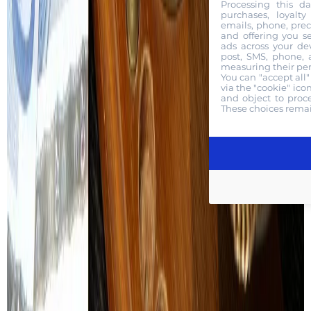
Processing this dat
purchases, loyalt
emails, phone, prec
and offering you se
ads across your de
post, SMS, phone, 
measuring their pe
You can "accept all
via the "cookie" ico
and object to proce
These choices remai