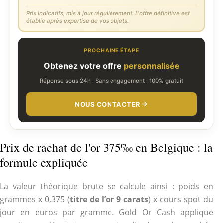
Prix indicatifs, mis à jour régulièrement. L'offre définitive est
établie après expertise de vos objets.
PROCHAINE ÉTAPE
Obtenez votre offre
personnalisée
Réponse sous 24h · Sans engagement · 100% gratuit
NOUS CONTACTER
Prix de rachat de l'or 375‰ en Belgique : la
formule expliquée
La valeur théorique brute se calcule ainsi : poids en
grammes x 0,375 (
titre de l’or 9 carats
) x cours spot du
jour en euros par gramme. Gold Or Cash applique