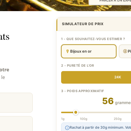
PARLER A UN EXP
SIMULATEUR DE PRIX
ats
1 - QUE SOUHAITEZ-VOUS ESTIMER ?
Bijoux en or
P
2 - PURETÉ DE L'OR
otre
 le
24K
3 - POIDS APPROXIMATIF
56
gramme
1g
100g
250g
Rachat à partir de 30g minimum. Votr