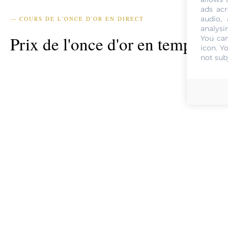
ads acr
audio,
— COURS DE L'ONCE D'OR EN DIRECT
analysi
Prix de l'once d'or en temps réel
You can
icon
. Y
not sub