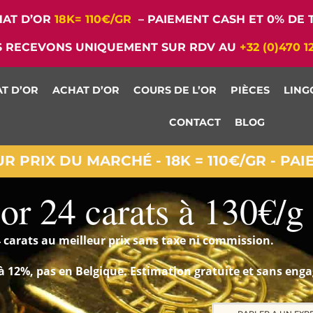
AT D’OR
18K= 110€/GR
– PAIEMENT CASH ET 0% DE T
 RECEVONS UNIQUEMENT SUR RDV AU
+32 (0)470 1
T D’OR
ACHAT D’OR
COURS DE L’OR
PIÈCES
LING
CONTACT
BLOG
 PRIX DU MARCHÉ - 18K = 110€/GR - PA
or 24 carats à 130€/g
 carats au meilleur prix sans taxe ni commission.
e à 12%, pas en Belgique. Estimation gratuite et sans en