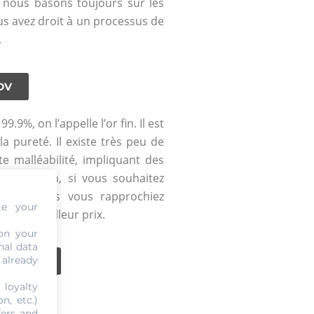
 nous basons toujours sur les
us avez droit à un processus de
.
DV
9.9%, on l’appelle l’or fin. Il est
la pureté. Il existe très peu de
te malléabilité, impliquant des
ette raison, si vous souhaitez
it que vous vous rapprochiez
ge your
ir le meilleur prix.
on your
nal data
 already
OR 24K ?
 loyalty
n, etc.)
fers and