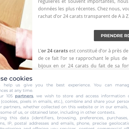
régulières et souvent importantes, nous
données les plus récentes. Chez nous, vo
rachat d’or 24 carats transparent de A à Z
PRENDRE R
L’
or 24 carats
est constitué d’or à près de 9
de ce fait l’or se rapprochant le plus de 
bijoux en or 24 carats du fait de sa for
objets se déformant facilement
. Pour c
se cookies
vendre de l’or
24 carats, l’idéal sera
s help us give you the best experience. You can mana
de
spécialistes
comme nous afin d’en obten
nces at any time.
ur 105
partners
, we wish to store and access information 
 (cookies, pixels in emails, etc.), combine and share your perso
r partners, whether collected on this website or in our emails,
QU'EST CE QUE L'
 some of us, or obtained later, including in other contexts.
ing this data (identifiers, browsing, preferences, purchases,
s, IP, postal addresses and emails, phone, precise geolocatio
developing and offering you services, content, commercial of