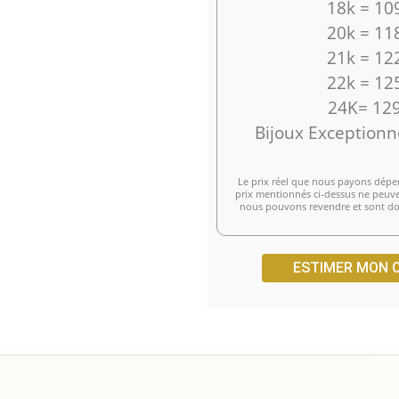
18k = 10
20k = 11
21k = 12
22k = 12
24K= 129
Bijoux Exceptionn
Le prix réel que nous payons dépen
prix mentionnés ci-dessus ne peuven
nous pouvons revendre et sont don
ESTIMER MON 