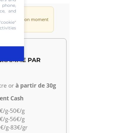
, phone,
ce, and
 à un niveau
vé. C'est le bon moment
"cookie"
tivities
 GRAMME PAR
tre or
à partir de 30g
ent Cash
€/g-50€/g
€/g-56€/g
€/g-83€/gr