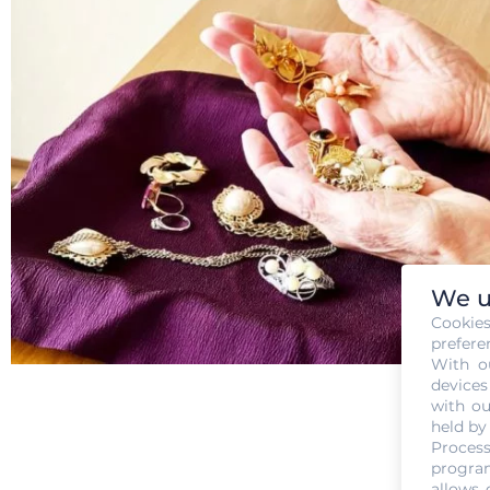
We u
Cookie
prefere
With o
devices
with ou
held by
Process
program
allows 