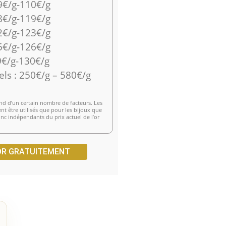
9€/g-110€/g
8€/g-119€/g
2€/g-123€/g
5€/g-126€/g
€/g-130€/g
els : 250€/g – 580€/g
d d’un certain nombre de facteurs. Les
t être utilisés que pour les bijoux que
c indépendants du prix actuel de l’or
OR GRATUITEMENT