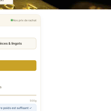
ERT
Nos prix de rachat
ièces & lingots
s
500g
e poids est suffisant ✓