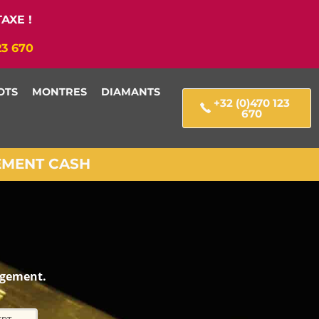
AXE !
23 670
OTS
MONTRES
DIAMANTS
+32 (0)470 123
670
IEMENT CASH
gagement.