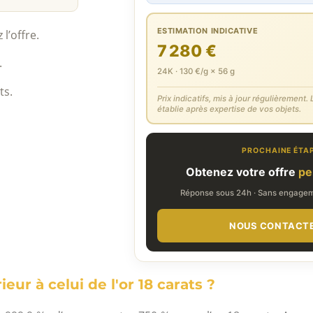
ESTIMATION INDICATIVE
l’offre.
7 280 €
.
24K · 130 €/g × 56 g
ts.
Prix indicatifs, mis à jour régulièrement. L
établie après expertise de vos objets.
PROCHAINE ÉTA
Obtenez votre offre
pe
Réponse sous 24h · Sans engageme
NOUS CONTACT
eur à celui de l'or 18 carats ?