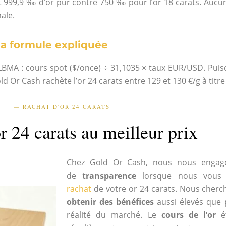
nt 999,9 ‰ d’or pur contre 750 ‰ pour l’or 18 carats. Aucun
ale.
 la formule expliquée
LBMA : cours spot ($/once) ÷ 31,1035 × taux EUR/USD. Puisqu
 Or Cash rachète l’or 24 carats entre 129 et 130 €/g à titre 
— RACHAT D'OR 24 CARATS
r 24 carats au meilleur prix
Chez Gold Or Cash, nous nous engage
de
transparence
lorsque nous vous
rachat
de votre or 24 carats. Nous cherc
obtenir des bénéfices
aussi élevés que 
réalité du marché. Le
cours de l’or
ét