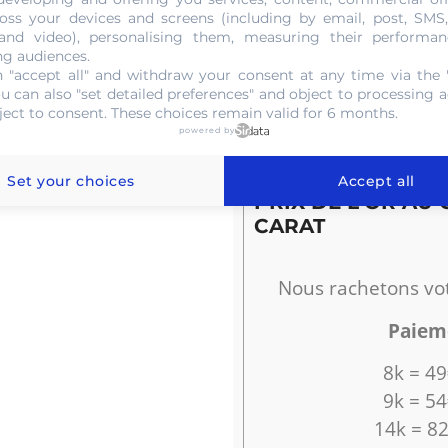
oss your devices and screens (including by email, post, SMS
 and video), personalising them, measuring their performan
Le cours de l'or est
ng audiences.
historiquement éle
 "accept all" and withdraw your consent at any time via the 
pour vendre.
ou can also "set detailed preferences" and object to processing ac
ject to consent. These choices remain valid for 6 months.
powered by
Set your choices
Accept all
PRIX DE L'OR AU
CARAT
Nous rachetons vo
Paiem
8k = 49
9k = 54
14k = 82