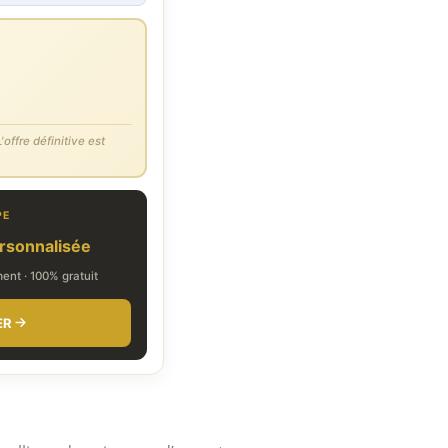
'offre définitive est
PE
rsonnalisée
nt · 100% gratuit
ER