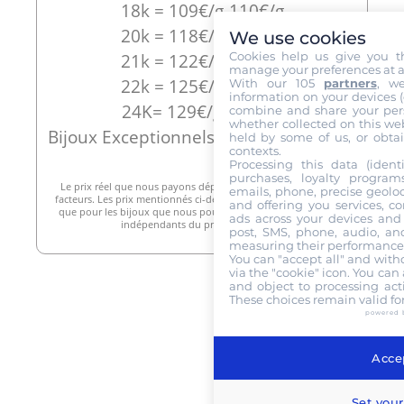
18k = 109€/g-110€/g
20k = 118€/g-119€/g
We use cookies
Cookies help us give you t
21k = 122€/g-123€/g
manage your preferences at a
22k = 125€/g-126€/g
With our 105
partners
, w
information on your devices (co
24K= 129€/g-130€/g
combine and share your pers
whether collected on this web
Bijoux Exceptionnels : 250€/g – 580€/g
held by some of us, or obtai
contexts.
Processing this data (identi
purchases, loyalty program
Le prix réel que nous payons dépend d’un certain nombre de
emails, phone, precise geoloc
facteurs. Les prix mentionnés ci-dessus ne peuvent être utilisés
and offering you services, c
que pour les bijoux que nous pouvons revendre et sont donc
ads across your devices and 
indépendants du prix actuel de l’or
post, SMS, phone, audio, and
measuring their performance,
You can "accept all" and with
via the "cookie" icon
. You can 
and object to processing acti
These choices remain valid fo
powered 
Accep
Set your