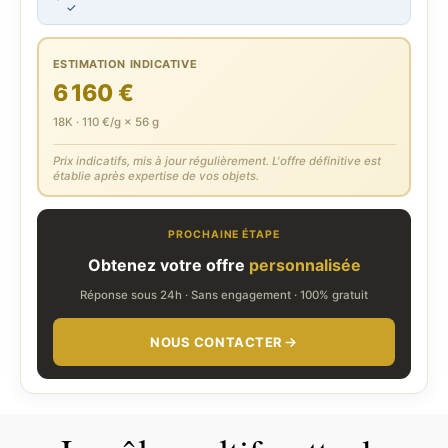
✓
ESTIMATION INDICATIVE
6 160 €
18K · 110 €/g × 56 g
Prix indicatifs, mis à jour régulièrement. L'offre définitive est
établie après expertise de vos objets.
PROCHAINE ÉTAPE
Obtenez votre offre
personnalisée
Réponse sous 24h · Sans engagement · 100% gratuit
NOUS CONTACTER