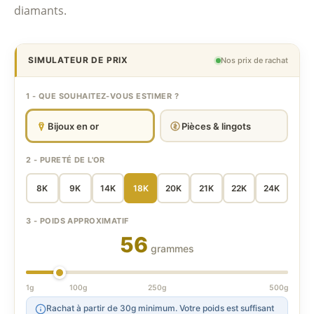
diamants.
SIMULATEUR DE PRIX
Nos prix de rachat
1 - QUE SOUHAITEZ-VOUS ESTIMER ?
Bijoux en or
Pièces & lingots
2 - PURETÉ DE L'OR
8K
9K
14K
18K
20K
21K
22K
24K
3 - POIDS APPROXIMATIF
56
grammes
1g
100g
250g
500g
Rachat à partir de 30g minimum. Votre poids est suffisant