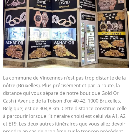
La commune de Vincennes n’est pas trop distante de la
nôtre (Bruxelles). Plus précisément et par la route, la
distance qui vous sépare de notre boutique Gold Or
Cash ( Avenue de la Toison d’or 40-42, 1000 Bruxelles,
Belgique) est de 304,8 km. Cette distance constitue celle
à parcourir lorsque l’itinéraire choisi est celui via A1, A2
et E19. Les deux autres itinéraires que vous allez devoir
prendre en cas de problème sur le tronçon précèdent