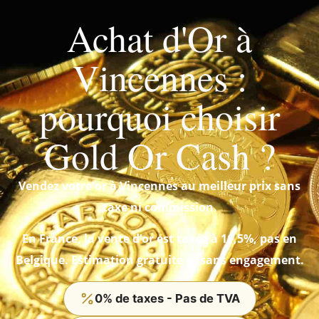
Achat d'Or à
Vincennes :
pourquoi choisir
Gold Or Cash ?
Vendez votre or à Vincennes au meilleur prix sans
taxe ni commission.
En France, la vente d’or est taxée à 11,5%, pas en
Belgique. Estimation gratuite et sans engagement.
0% de taxes - Pas de TVA