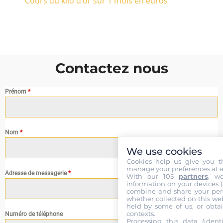
Cours du kilo d’or sur 1 mois en euros
Contactez nous
Prénom
*
Nom
*
We use cookies
Cookies help us give you t
manage your preferences at a
Adresse de messagerie
*
With our 105
partners
, w
information on your devices (co
combine and share your pers
whether collected on this web
held by some of us, or obtai
contexts.
Numéro de téléphone
Processing this data (identi