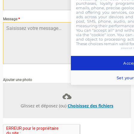
purchases, loyalty program
emails, phone, precise geoloc
and offering you services, c
ads across your devices and 
Message
*
post, SMS, phone, audio, and
measuring their performance,
You can "accept all" and with
via the "cookie" icon
. You can 
and object to processing acti
These choices remain valid fo
powered 
Accep
0 / 180
Set your
Ajouter une photo
Glissez et déposez (ou)
Choisissez des fichiers