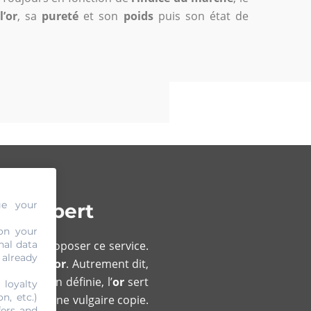
l’or
, sa
pureté
et son
poids
puis son état de
ge your
à Lambert
on your
nal data
t vous proposer ce service.
 already
xperts en or
. Autrement dit,
thode bien définie, l’
or
sert
 loyalty
n, etc.)
t s’agir d’une vulgaire copie.
fers and