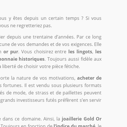
ous y êtes depuis un certain temps ? Si vous
vous ne regretteriez pas.
er depuis une trentaine d’années. Par ce long
cune de vos demandes et de vos exigences. Elle
en
or pur
. Vous choisirez entre
les lingots
,
les
monnaie historiques
. Toujours aussi fidèle aux
liberté de choisir votre pièce fétiche.
porte la nature de vos motivations,
acheter de
 fortunes. Il est vendu sous plusieurs formats
fés de mode, de strass et de paillettes peuvent
 grands investisseurs futés préfèrent s’en servir
 dans ce domaine. Ainsi, la
joaillerie Gold Or
. Toujours en fonction de
l’indice du marché
, le