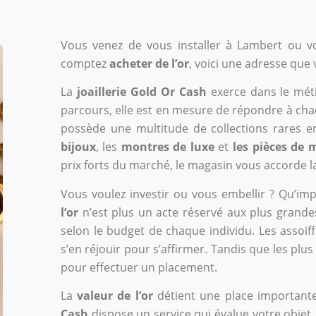
Vous venez de vous installer à Lambert ou v
comptez
acheter de l’or
, voici une adresse que 
La
joaillerie Gold Or Cash
exerce dans le méti
parcours, elle est en mesure de répondre à cha
possède une multitude de collections rares 
bijoux
, les
montres
de luxe
et
les pièces de 
prix forts du marché, le magasin vous accorde la 
Vous voulez investir ou vous embellir ? Qu’im
l’or
n’est plus un acte réservé aux plus grandes
selon le budget de chaque individu. Les assoif
s’en réjouir pour s’affirmer. Tandis que les plus
pour effectuer un placement.
La
valeur de l’or
détient une place importante
Cash
dispose un service qui évalue votre objet