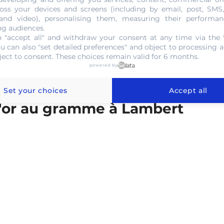
s les données pour apposer le coût estimatif.
oss your devices and screens (including by email, post, SMS
 and video), personalising them, measuring their performan
ng audiences.
 "accept all" and withdraw your consent at any time via the 
NOUS CONTACTER
ou can also "set detailed preferences" and object to processing ac
ject to consent. These choices remain valid for 6 months.
powered by
Set your choices
Accept all
l'or au gramme à Lambert