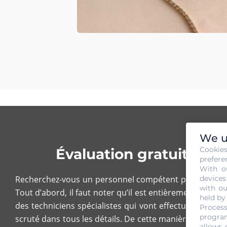
We u
Cookie
Évaluation gratuite et
prefere
With o
devices
Recherchez-vous un personnel compétent pour
évalue
with ou
Tout d’abord, il faut noter qu’il est entièrement
sans 
held by
des techniciens spécialistes qui vont effectuer des tes
Process
program
scruté dans tous les détails. De cette manière, il sera au
allows 