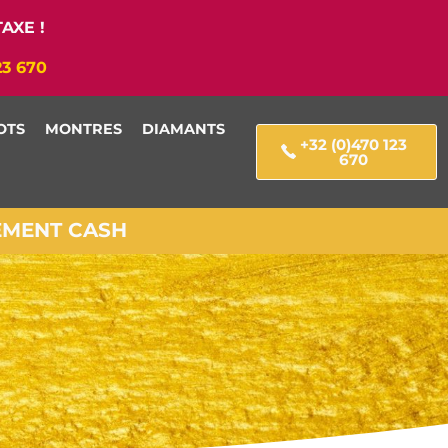
AXE !
23 670
OTS
MONTRES
DIAMANTS
+32 (0)470 123
670
IEMENT CASH