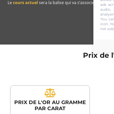
Le
cours actuel
sera la balise qui va s’associer à toute
ads acr
audio,
analysi
You can
icon
. Y
not sub
Prix de 
PRIX DE L'OR AU GRAMME
PAR CARAT