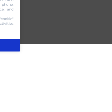
, phone,
ce, and
"cookie"
tivities