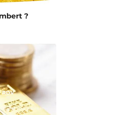
ambert ?
N RDV
équipes pour valoriser
 or