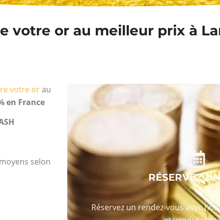
 votre or au meilleur prix à L
re votre or
au
% en France
ASH
s moyens selon
RÉSERVEZ U
Réservez un rendez-vous avec nos 
et vendre votre