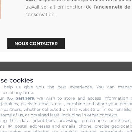
travail se fait en fonction de l’
ancienneté
de 
conservation.
NOUS CONTACTER
se cookies
s help us give you the best experience. You can mana
 sans Engagement de votre Or 
nces at any time.
ur 105
partners
, we wish to store and access information 
 (cookies, pixels in emails, etc.), combine and share your perso
r votre or
depuis Lambert ? La
joaillerie Gold Or Cash
peu
r partners, whether collected on this website or in our emails,
engagement
et est
gratuit
. Toutefois, il est assuré par des
e
 some of us, or obtained later, including in other contexts.
ts
chimiques
et
physiques
sur votre objet. Grâce à une mé
ing this data (identifiers, browsing, preferences, purchases,
s, IP, postal addresses and emails, phone, precise geolocatio
thentifié ou critiqué par sa qualité. Effectivement, il pourrai
developing and offering you services, content, commercial of