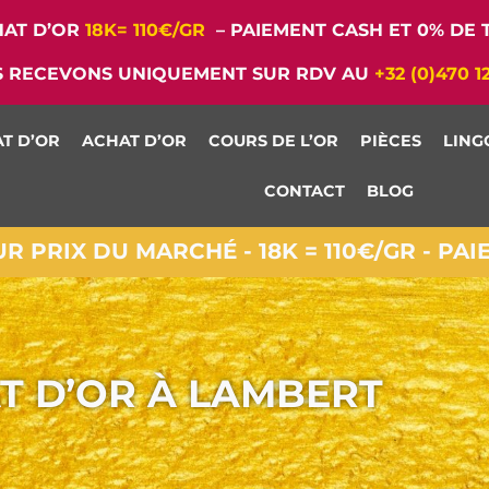
AT D’OR
18K= 110€/GR
– PAIEMENT CASH ET 0% DE T
 RECEVONS UNIQUEMENT SUR RDV AU
+32 (0)470 1
T D’OR
ACHAT D’OR
COURS DE L’OR
PIÈCES
LING
CONTACT
BLOG
 PRIX DU MARCHÉ - 18K = 110€/GR - PA
T D’OR À LAMBERT