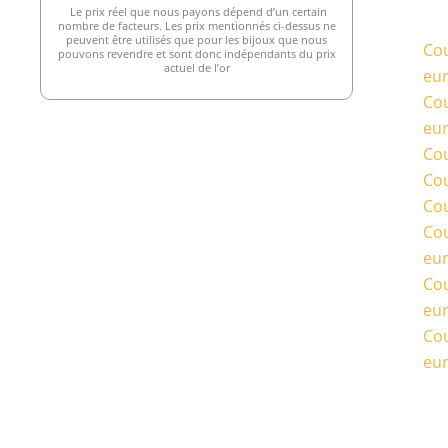
Le prix réel que nous payons dépend d’un certain
nombre de facteurs. Les prix mentionnés ci-dessus ne
peuvent être utilisés que pour les bijoux que nous
Cou
pouvons revendre et sont donc indépendants du prix
actuel de l’or
eu
Cou
eu
Cou
Cou
Cou
Cou
eu
Cou
eu
Cou
eu