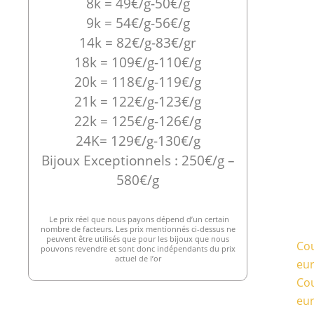
8k = 49€/g-50€/g
9k = 54€/g-56€/g
14k = 82€/g-83€/gr
18k = 109€/g-110€/g
20k = 118€/g-119€/g
21k = 122€/g-123€/g
22k = 125€/g-126€/g
24K= 129€/g-130€/g
Bijoux Exceptionnels : 250€/g –
580€/g
Le prix réel que nous payons dépend d’un certain
nombre de facteurs. Les prix mentionnés ci-dessus ne
peuvent être utilisés que pour les bijoux que nous
Cou
pouvons revendre et sont donc indépendants du prix
actuel de l’or
eu
Cou
eu