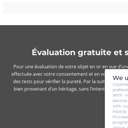
Évaluation gratuite et
Pour une évaluation de votre objet en or en vue d’une 
effectuée avec votre consentement et en votre présence.
We u
des tests pour vérifier la pureté. Par la suite, une v
Cookie
bien provenant d’un héritage, sans l’intention de le 
prefere
With o
devices
with ou
held by
Process
program
allows 