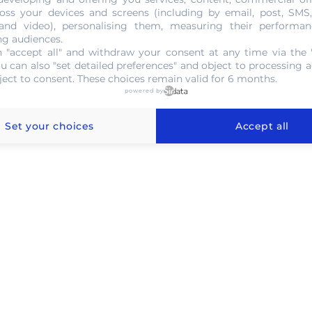
oss your devices and screens (including by email, post, SMS
 and video), personalising them, measuring their performan
ng audiences.
l'or au gramme à Aywaille
 "accept all" and withdraw your consent at any time via the 
ou can also "set detailed preferences" and object to processing ac
ject to consent. These choices remain valid for 6 months.
powered by
Set your choices
Accept all