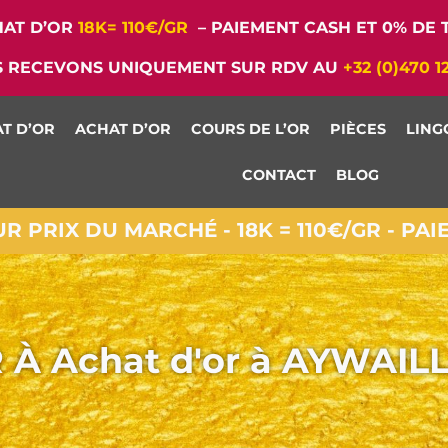
AT D’OR
18K= 110€/GR
– PAIEMENT CASH ET 0% DE T
 RECEVONS UNIQUEMENT SUR RDV AU
+32 (0)470 1
T D’OR
ACHAT D’OR
COURS DE L’OR
PIÈCES
LING
CONTACT
BLOG
 PRIX DU MARCHÉ - 18K = 110€/GR - PA
À Achat d'or à AYWAIL