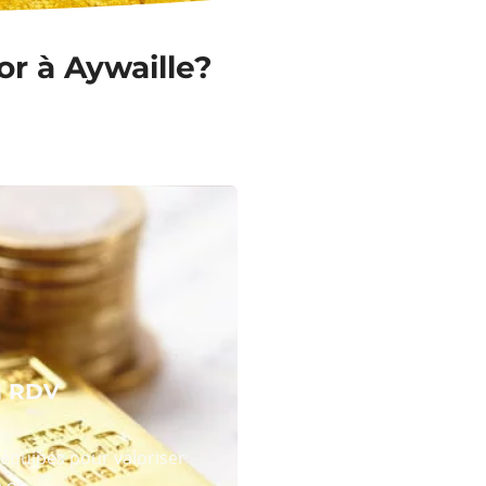
or à Aywaille?
N RDV
équipes pour valoriser
 or