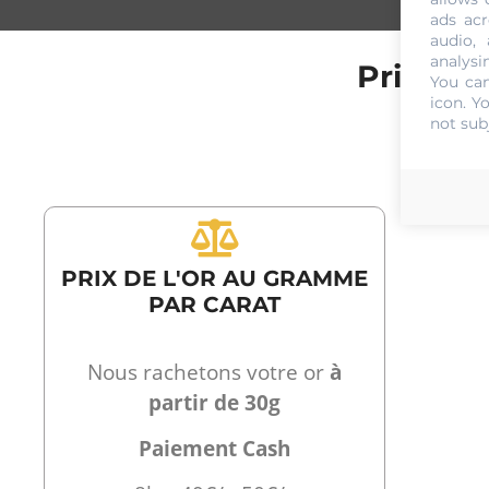
ads acr
audio,
analysi
Prix de 
You can
icon
. Y
not sub
PRIX DE L'OR AU GRAMME
PAR CARAT
Nous rachetons votre or
à
partir de 30g
Paiement Cash