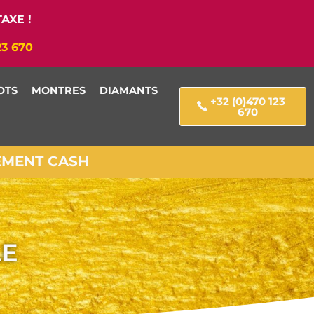
AXE !
23 670
OTS
MONTRES
DIAMANTS
+32 (0)470 123
670
IEMENT CASH
LE