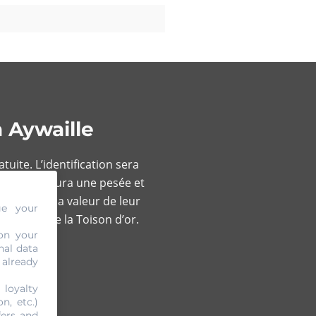
 Aywaille
uite. L’identification sera
reté. Il y aura une pesée et
t estimer la valeur de leur
ge your
e avenue de la Toison d’or.
on your
nal data
 already
 loyalty
n, etc.)
fers and