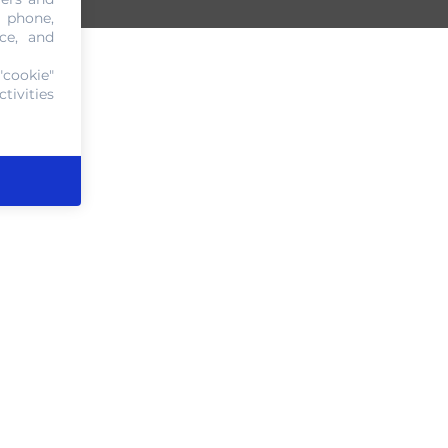
, phone,
ce, and
"cookie"
tivities