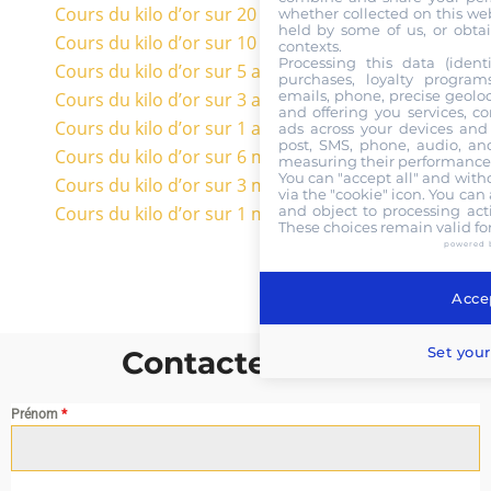
Cours du kilo d’or sur 20 ans en euros
whether collected on this web
held by some of us, or obtai
Cours du kilo d’or sur 10 ans en euros
contexts.
Processing this data (identi
Cours du kilo d’or sur 5 ans en euros
purchases, loyalty program
emails, phone, precise geoloc
Cours du kilo d’or sur 3 ans en euros
and offering you services, c
Cours du kilo d’or sur 1 an en euros
ads across your devices and 
post, SMS, phone, audio, and
Cours du kilo d’or sur 6 mois en euros
measuring their performance,
You can "accept all" and with
Cours du kilo d’or sur 3 mois en euros
via the "cookie" icon
. You can 
Cours du kilo d’or sur 1 mois en euros
and object to processing acti
These choices remain valid fo
powered 
Accep
Set your
Contactez nous
Prénom
*