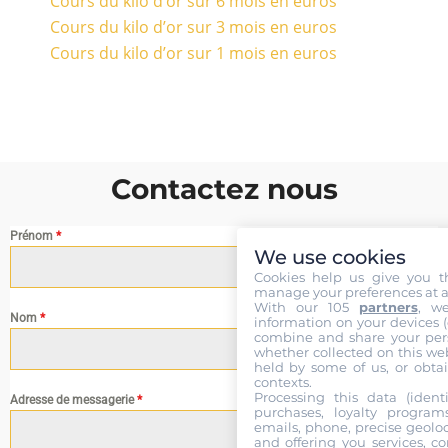
Cours du kilo d’or sur 6 mois en euros
Cours du kilo d’or sur 3 mois en euros
Cours du kilo d’or sur 1 mois en euros
Contactez nous
Prénom
*
We use cookies
Cookies help us give you t
manage your preferences at a
With our 105
partners
, w
Nom
*
information on your devices (co
combine and share your pers
whether collected on this web
held by some of us, or obtai
contexts.
Processing this data (identi
Adresse de messagerie
*
purchases, loyalty program
emails, phone, precise geoloc
and offering you services, c