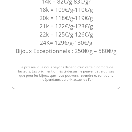
14k = 82€/g-83€/gr
18k = 109€/g-110€/g
20k = 118€/g-119€/g
21k = 122€/g-123€/g
22k = 125€/g-126€/g
24K= 129€/g-130€/g
Bijoux Exceptionnels : 250€/g – 580€/g
Le prix réel que nous payons dépend d’un certain nombre de
facteurs. Les prix mentionnés ci-dessus ne peuvent être utilisés
que pour les bijoux que nous pouvons revendre et sont donc
indépendants du prix actuel de l’or