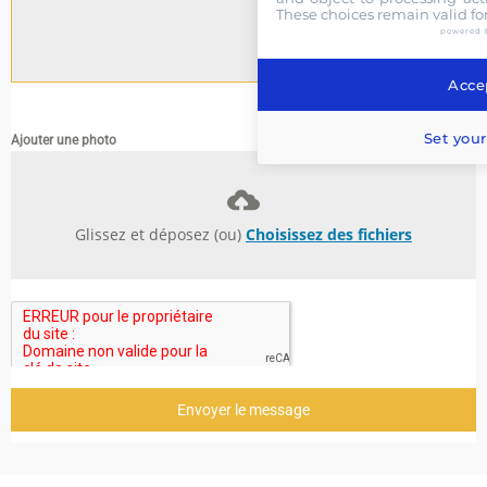
These choices remain valid fo
powered 
Accep
0 / 180
Set your
Ajouter une photo
Glissez et déposez (ou)
Choisissez des fichiers
Envoyer le message