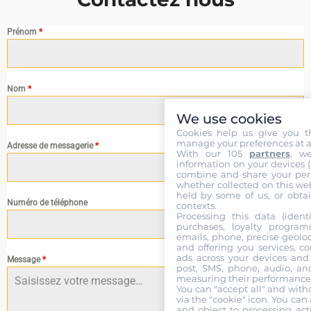
Prénom
*
Nom
*
We use cookies
Cookies help us give you t
manage your preferences at a
Adresse de messagerie
*
With our 105
partners
, w
information on your devices (co
combine and share your pers
whether collected on this web
held by some of us, or obtai
Numéro de téléphone
contexts.
Processing this data (identi
purchases, loyalty program
emails, phone, precise geoloc
and offering you services, c
ads across your devices and 
Message
*
post, SMS, phone, audio, and
measuring their performance,
You can "accept all" and with
via the "cookie" icon
. You can 
and object to processing acti