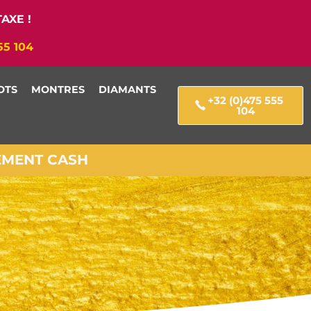
AXE !
55 104
OTS
MONTRES
DIAMANTS
+32 (0)475 555
104
IEMENT CASH