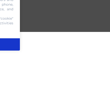
, phone,
ce, and
"cookie"
tivities