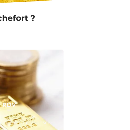
chefort ?
N RDV
équipes pour valoriser
 or