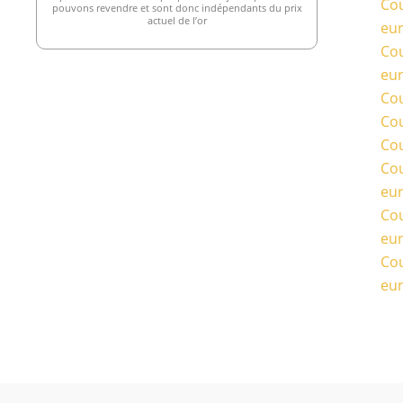
Cou
pouvons revendre et sont donc indépendants du prix
actuel de l’or
eu
Cou
eu
Cou
Cou
Cou
Cou
eu
Cou
eu
Cou
eu