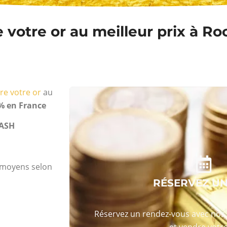
votre or au meilleur prix à Ro
re votre or
au
% en France
ASH
s moyens selon
RÉSERVEZ U
Réservez un rendez-vous avec nos 
et vendre votre