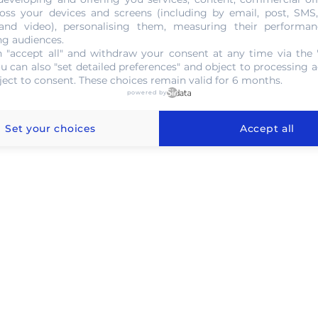
oss your devices and screens (including by email, post, SMS
NOUS CONTACTER
 and video), personalising them, measuring their performan
ng audiences.
 "accept all" and withdraw your consent at any time via the 
ou can also "set detailed preferences" and object to processing ac
ject to consent. These choices remain valid for 6 months.
powered by
l'or au gramme à Rochefort
Set your choices
Accept all