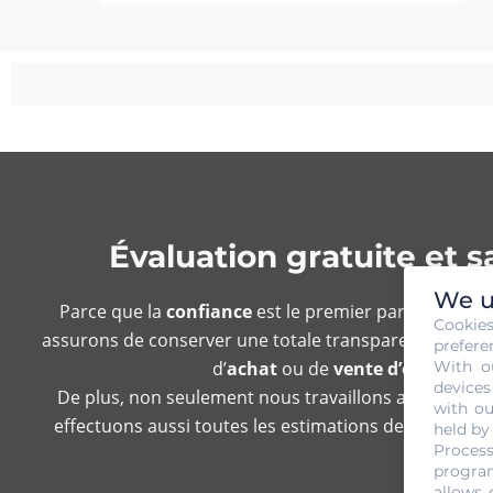
Évaluation gratuite et
We u
Parce que la
confiance
est le premier paramètre qui
Cookie
assurons de conserver une totale transparence dans n
prefere
With o
d’
achat
ou de
vente d’or
, nous p
devices
De plus, non seulement nous travaillons avec des ex
with ou
effectuons aussi toutes les estimations devant le clie
held by
Process
sans que
program
allows 