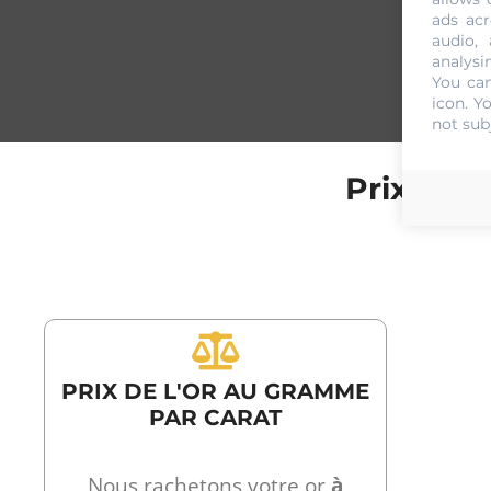
ads acr
audio,
analysi
You can
icon
. Y
not sub
Prix de 
PRIX DE L'OR AU GRAMME
PAR CARAT
Nous rachetons votre or
à