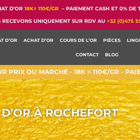
AT D’OR
18K= 110€/GR
– PAIEMENT CASH ET 0% DE T
 RECEVONS UNIQUEMENT SUR RDV AU
+32 (0)475 5
T D’OR
ACHAT D’OR
COURS DE L’OR
PIÈCES
LING
CONTACT
BLOG
 PRIX DU MARCHÉ - 18K = 110€/GR - PA
 D’OR À ROCHEFORT