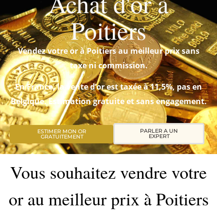
Achat d'or à
Poitiers
Vendez votre or à Poitiers au meilleur prix sans
taxe ni commission.
En France, la vente d’or est taxée à 11,5%, pas en
Belgique. Estimation gratuite et sans engagement.
PARLER A UN
ESTIMER MON OR
EXPERT
GRATUITEMENT
Vous souhaitez vendre votre
or au meilleur prix à Poitiers