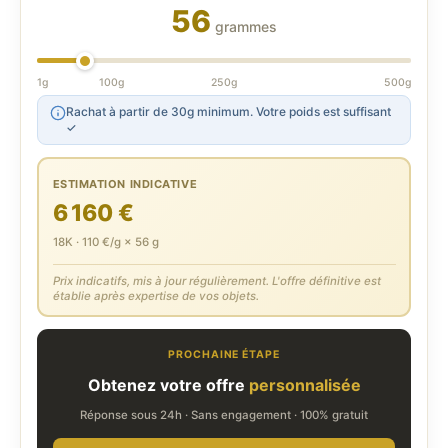
56
grammes
1g
100g
250g
500g
Rachat à partir de 30g minimum. Votre poids est suffisant
✓
ESTIMATION INDICATIVE
6 160 €
18K · 110 €/g × 56 g
Prix indicatifs, mis à jour régulièrement. L'offre définitive est
établie après expertise de vos objets.
PROCHAINE ÉTAPE
Obtenez votre offre
personnalisée
Réponse sous 24h · Sans engagement · 100% gratuit