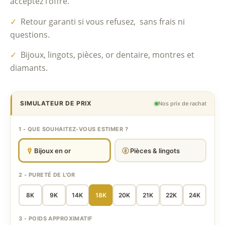
acceptez l’offre.
✓
Retour garanti si vous refusez, sans frais ni
questions.
✓
Bijoux, lingots, pièces, or dentaire, montres et
diamants.
SIMULATEUR DE PRIX
Nos prix de rachat
1 - QUE SOUHAITEZ-VOUS ESTIMER ?
Bijoux en or
Pièces & lingots
2 - PURETÉ DE L'OR
8K
9K
14K
18K
20K
21K
22K
24K
3 - POIDS APPROXIMATIF