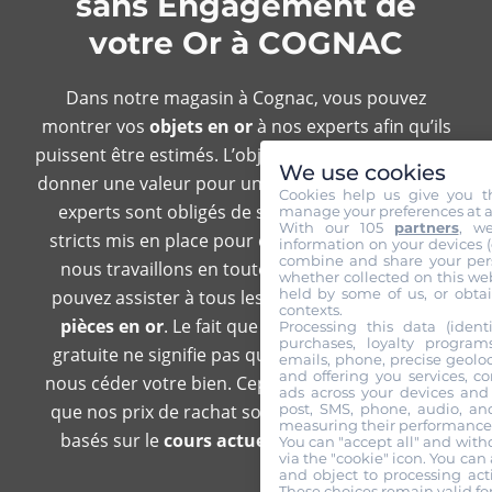
sans Engagement de
votre Or à COGNAC
Dans notre magasin à Cognac, vous pouvez
montrer vos
objets en or
à nos experts afin qu’ils
puissent être estimés. L’objectif est de pouvoir leur
We use cookies
donner une valeur pour une éventuelle vente. Nos
Cookies help us give you t
experts sont obligés de suivre des protocoles
manage your preferences at a
With our 105
partners
, w
stricts mis en place pour cette tâche. Parce que
information on your devices (co
combine and share your pers
nous travaillons en toute transparence, vous
whether collected on this web
held by some of us, or obtai
pouvez assister à tous les tests réalisés sur vos
contexts.
pièces en or
. Le fait que cette estimation soit
Processing this data (identi
purchases, loyalty program
gratuite ne signifie pas que vous êtes obligé de
emails, phone, precise geoloc
and offering you services, c
nous céder votre bien. Cependant, veuillez noter
ads across your devices and 
post, SMS, phone, audio, and
que nos prix de rachat sont attractifs et ils sont
measuring their performance,
basés sur le
cours actuel du marché de l’or
.
You can "accept all" and with
via the "cookie" icon
. You can 
and object to processing acti
These choices remain valid fo