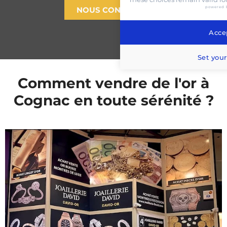
powered 
NOUS CONTACTER
Accep
Set your
Comment vendre de l'or à
Cognac en toute sérénité ?