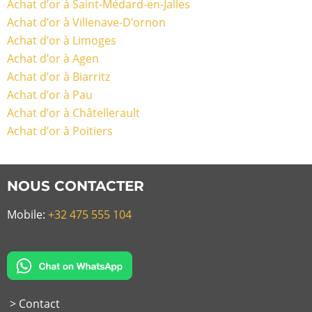
Achat d’or à Saint-Médard-en-Jalles
Achat d’or à Villenave-D’ornon
Achat d’or à Limoges
Achat d’or à Agen
Achat d’or à Biarritz
Achat d’or à Pau
Achat d’or à Châtellerault
Achat d’or à Poitiers
NOUS CONTACTER
Mobile:
+32 475 555 104
> Contact