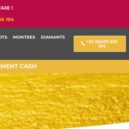
AXE !
55 104
OTS
MONTRES
DIAMANTS
+32 (0)475 555
104
IEMENT CASH