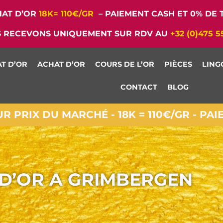
AT D’OR
18K= 110€/GR
– PAIEMENT CASH ET 0% DE T
 RECEVONS UNIQUEMENT SUR RDV AU
+32 (0)475 5
T D’OR
ACHAT D’OR
COURS DE L’OR
PIÈCES
LING
CONTACT
BLOG
 PRIX DU MARCHÉ - 18K = 110€/GR - PA
D’OR A GRIMBERGEN