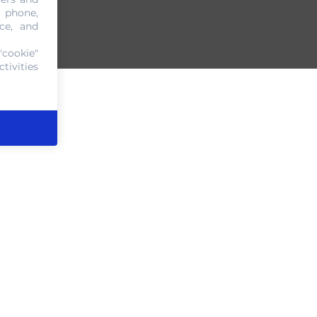
, phone,
ce, and
"cookie"
tivities