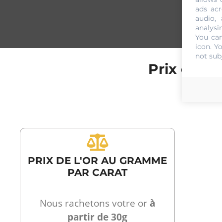
ads acr
audio,
analysi
You can
icon
. Y
not sub
Prix de l
PRIX DE L'OR AU GRAMME
PAR CARAT
Nous rachetons votre or
à
partir de 30g