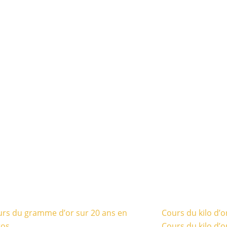
rs du gramme d’or sur 20 ans en
Cours du kilo d’o
ros
Cours du kilo d’o