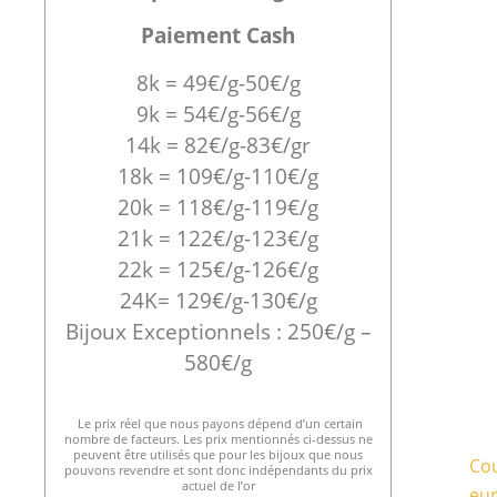
Paiement Cash
8k = 49€/g-50€/g
9k = 54€/g-56€/g
14k = 82€/g-83€/gr
18k = 109€/g-110€/g
20k = 118€/g-119€/g
21k = 122€/g-123€/g
22k = 125€/g-126€/g
24K= 129€/g-130€/g
Bijoux Exceptionnels : 250€/g –
580€/g
Le prix réel que nous payons dépend d’un certain
nombre de facteurs. Les prix mentionnés ci-dessus ne
peuvent être utilisés que pour les bijoux que nous
Cou
pouvons revendre et sont donc indépendants du prix
actuel de l’or
eu