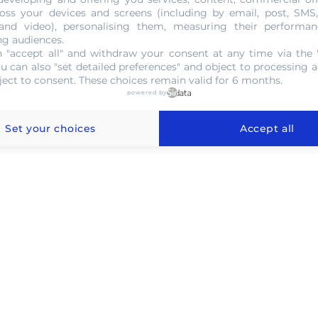
oss your devices and screens (including by email, post, SMS
 and video), personalising them, measuring their performan
ng audiences.
 "accept all" and withdraw your consent at any time via the 
ou can also "set detailed preferences" and object to processing ac
ject to consent. These choices remain valid for 6 months.
'or au gramme à Grimbergen
powered by
Set your choices
Accept all