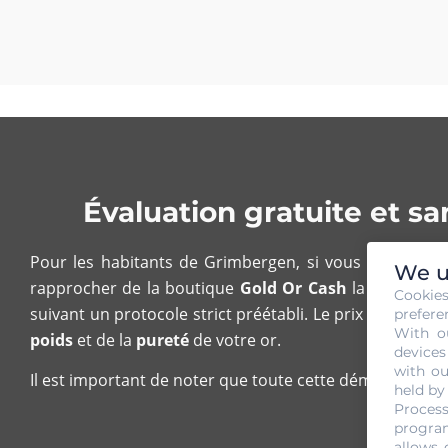
Évaluation gratuite et 
Pour les habitants de Grimbergen, si vous souhaitez 
We u
rapprocher de la boutique
Gold Or Cash
la plus proch
Cookie
suivant un protocole strict préétabli. Le prix de rachat
prefere
With o
poids
et de la
pureté
de votre or.
devices
with ou
Il est important de noter que toute cette démarche, fai
held by
Process
program
allows 