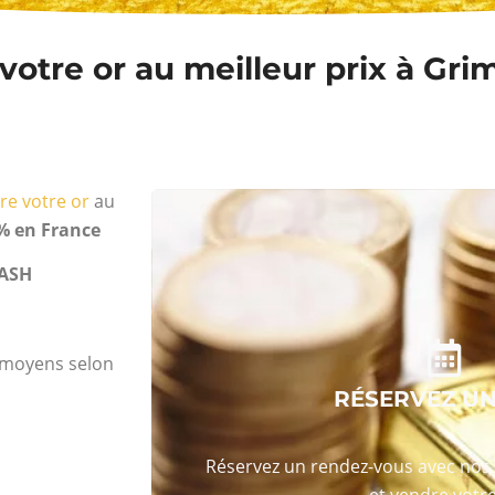
votre or au meilleur prix à Gr
re votre or
au
% en France
ASH
s moyens selon
RÉSERVEZ U
Réservez un rendez-vous avec nos 
et vendre votre