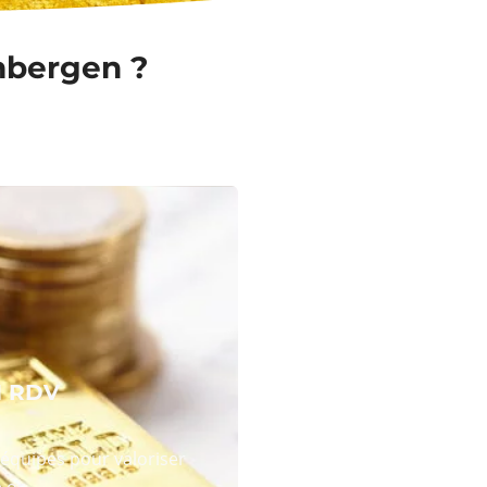
imbergen ?
N RDV
équipes pour valoriser
 or