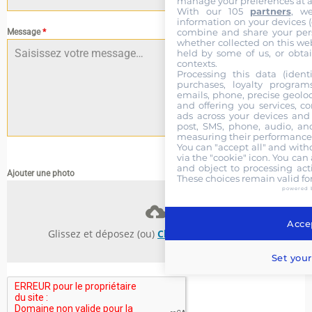
manage your preferences at a
With our 105
partners
, w
information on your devices (co
combine and share your pers
Message
*
whether collected on this web
held by some of us, or obtai
contexts.
Processing this data (identi
purchases, loyalty program
emails, phone, precise geoloc
and offering you services, c
ads across your devices and 
post, SMS, phone, audio, and
measuring their performance,
0 / 180
You can "accept all" and with
via the "cookie" icon
. You can 
and object to processing acti
Ajouter une photo
These choices remain valid fo
powered 
Accep
Glissez et déposez (ou)
Choisissez des fichiers
Set your