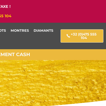
AXE !
55 104
OTS
MONTRES
DIAMANTS
+32 (0)475 555
104
IEMENT CASH