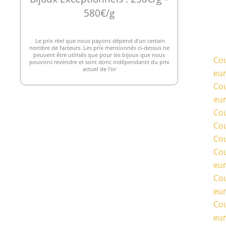
580€/g
Le prix réel que nous payons dépend d’un certain
nombre de facteurs. Les prix mentionnés ci-dessus ne
peuvent être utilisés que pour les bijoux que nous
Cou
pouvons revendre et sont donc indépendants du prix
actuel de l’or
eu
Cou
eu
Cou
Cou
Cou
Cou
eu
Cou
eu
Cou
eu