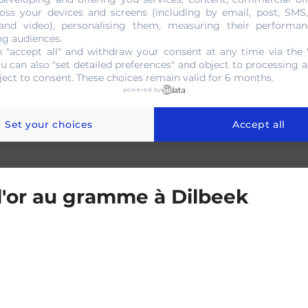
oss your devices and screens (including by email, post, SMS
e à découvrir les faces cachées de
l’or.
Chaque détail sera scr
 and video), personalising them, measuring their performan
vrir s’il s’agit d’une pièce en or véritable ou une vulgai
ng audiences.
 "accept all" and withdraw your consent at any time via the 
ou can also "set detailed preferences" and object to processing ac
ject to consent. These choices remain valid for 6 months.
powered by
NOUS CONTACTER
Set your choices
Accept all
 l'or au gramme à Dilbeek