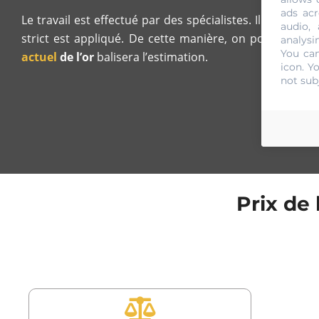
ads acr
Le travail est effectué par des spécialistes. Il consist
audio,
strict est appliqué. De cette manière, on pourra décou
analysi
You can
actuel
de l’or
balisera l’estimation.
icon
. Y
not sub
Prix de