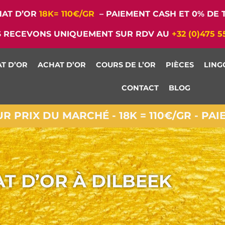
AT D’OR
18K= 110€/GR
– PAIEMENT CASH ET 0% DE T
 RECEVONS UNIQUEMENT SUR RDV AU
+32 (0)475 5
T D’OR
ACHAT D’OR
COURS DE L’OR
PIÈCES
LING
CONTACT
BLOG
 PRIX DU MARCHÉ - 18K = 110€/GR - PA
T D’OR À DILBEEK