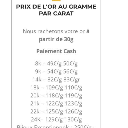
PRIX DE L'OR AU GRAMME
PAR CARAT
Nous rachetons votre or
à
partir de 30g
Paiement Cash
8k = 49€/g-50€/g
9k = 54€/g-56€/g
14k = 82€/g-83€/gr
18k = 109€/g-110€/g
20k = 118€/g-119€/g
21k = 122€/g-123€/g
22k = 125€/g-126€/g
24K= 129€/g-130€/g
Bijoux Exceptionnels : 250€/g –