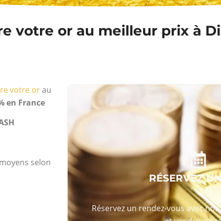
 votre or au meilleur prix à D
re votre or
au
% en France
ASH
s moyens selon
RÉSERVEZ U
Réservez un rendez-vous avec nos 
et vendre votre