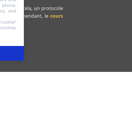
, phone,
uté. Pour cela, un protocole
ce, and
re copie. Cependant, le
cours
"cookie"
tivities