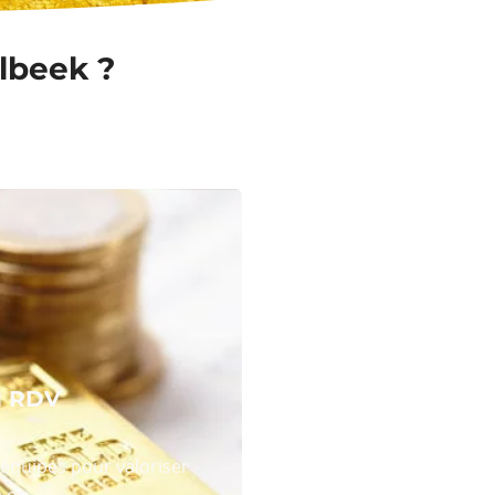
ilbeek ?
N RDV
équipes pour valoriser
 or