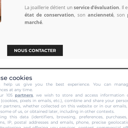
La joaillerie détient un
service d’évaluation
. Il
état de conservation
, son
ancienneté
, son
marché
.
NOUS CONTACTER
se cookies
s help us give you the best experience. You can mana
nces at any time.
t sans Engagement de votre Or 
ur 105
partners
, we wish to store and access information 
 (cookies, pixels in emails, etc.), combine and share your perso
r partners, whether collected on this website or in our emails,
te. C’est une phase qui va vous permettre de situer votre
 some of us, or obtained later, including in other contexts.
Or Cash
. De plus, vous n’aurez pas à vous engager pour quoi
ing this data (identifiers, browsing, preferences, purchases,
s, IP, postal addresses and emails, phone, precise geolocatio
developing and offering you services, content, commercial of