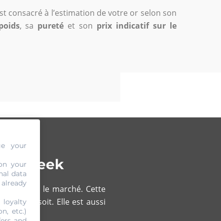
 est consacré à l’estimation de votre or selon son
poids
, sa
pureté
et son
prix indicatif sur le
ge your
à Dilbeek
on your
nal data
 already
 objet sur le marché. Cette
 que ce soit. Elle est aussi
 loyalty
n, etc.)
fers and