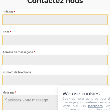
Contactez nous
Prénom
*
Nom
*
Adresse de messagerie
*
Numéro de téléphone
We use cookies
Message
*
Cookies help us give you t
manage your preferences at a
With our 105
partners
, w
information on your devices (co