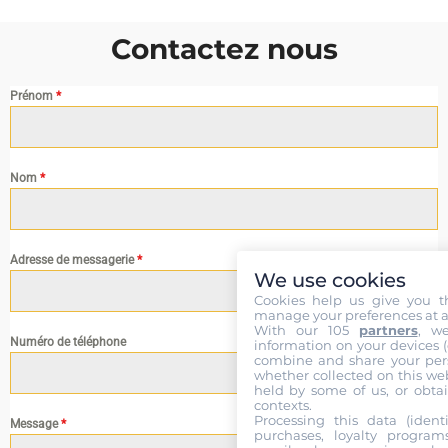
Contactez nous
Prénom
*
Nom
*
Adresse de messagerie
*
We use cookies
Cookies help us give you t
manage your preferences at a
With our 105
partners
, w
Numéro de téléphone
information on your devices (co
combine and share your pers
whether collected on this web
held by some of us, or obtai
contexts.
Processing this data (identi
Message
*
purchases, loyalty program