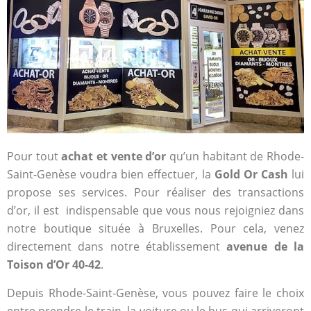
Pour tout
achat et vente d’or
qu’un habitant de Rhode-
Saint-Genèse voudra bien effectuer, la
Gold Or Cash
lui
propose ses services. Pour réaliser des transactions
d’or, il est indispensable que vous nous rejoigniez dans
notre boutique située à Bruxelles. Pour cela, venez
directement dans notre établissement
avenue de la
Toison d’Or 40-42
.
Depuis Rhode-Saint-Genèse, vous pouvez faire le choix
entre prendre le train, la voiture ou le bus qui arriveront