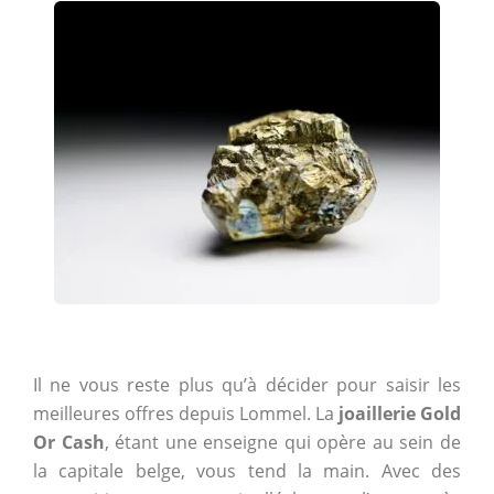
Il ne vous reste plus qu’à décider pour saisir les
meilleures offres depuis Lommel. La
joaillerie Gold
Or Cash
, étant une enseigne qui opère au sein de
la capitale belge, vous tend la main. Avec des