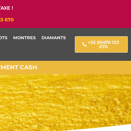
AXE !
23 670
OTS
MONTRES
DIAMANTS
+32 (0)470 123
670
IEMENT CASH