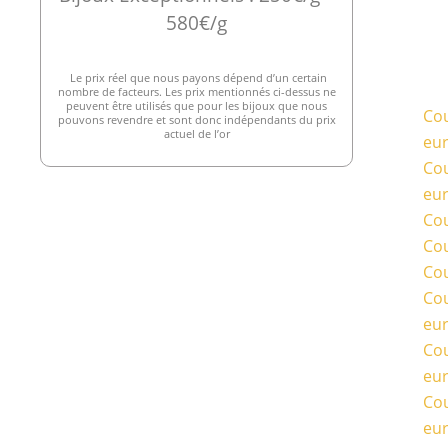
580€/g
Le prix réel que nous payons dépend d’un certain
nombre de facteurs. Les prix mentionnés ci-dessus ne
peuvent être utilisés que pour les bijoux que nous
Cou
pouvons revendre et sont donc indépendants du prix
actuel de l’or
eu
Cou
eu
Cou
Cou
Cou
Cou
eu
Cou
eu
Cou
eu