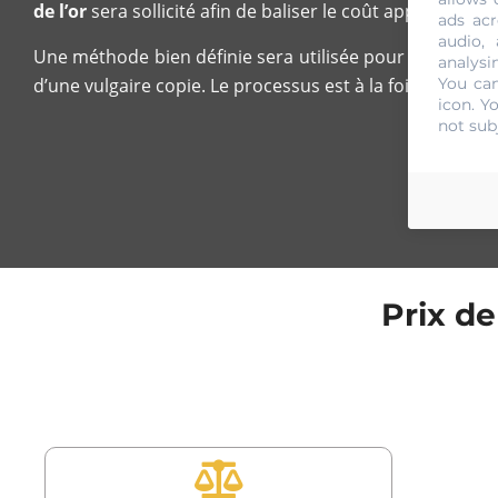
de l’or
sera sollicité afin de baliser le coût approximatif à
ads acr
audio,
Une méthode bien définie sera utilisée pour compléte
analysi
d’une vulgaire copie. Le processus est à la fois comple
You can
icon
. Y
not sub
Prix de