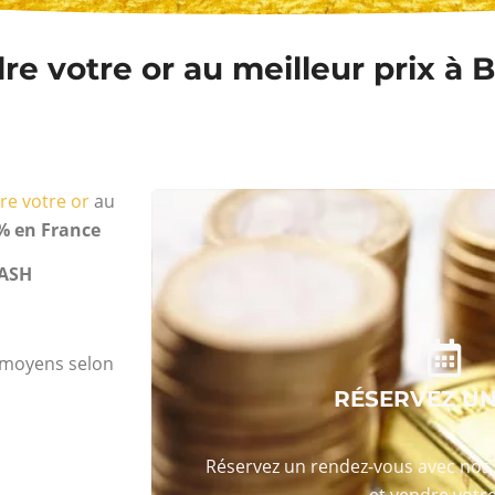
e votre or au meilleur prix à B
re votre or
au
% en France
ASH
s moyens selon
RÉSERVEZ U
Réservez un rendez-vous avec nos 
et vendre votre