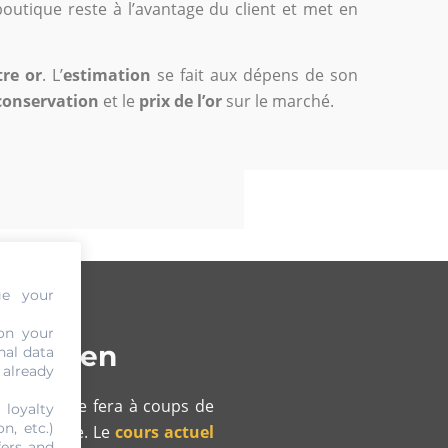
boutique reste à l’avantage du client et met en
tre or
. L’
estimation
se fait aux dépens de son
conservation
et le
prix de l’or
sur le marché.
ge your
on your
à Bilzen
nal data
 already
Cash
, elle se fera à coups de
 loyalty
n, etc.)
 à la tâche. Le
cours actuel
fers and