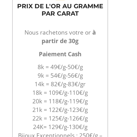
PRIX DE L'OR AU GRAMME
PAR CARAT
Nous rachetons votre or
à
partir de 30g
Paiement Cash
8k = 49€/g-50€/g
9k = 54€/g-56€/g
14k = 82€/g-83€/gr
18k = 109€/g-110€/g
20k = 118€/g-119€/g
21k = 122€/g-123€/g
22k = 125€/g-126€/g
24K= 129€/g-130€/g
Bijoux Exceptionnels : 250€/g –