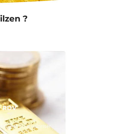
ilzen ?
N RDV
équipes pour valoriser
 or