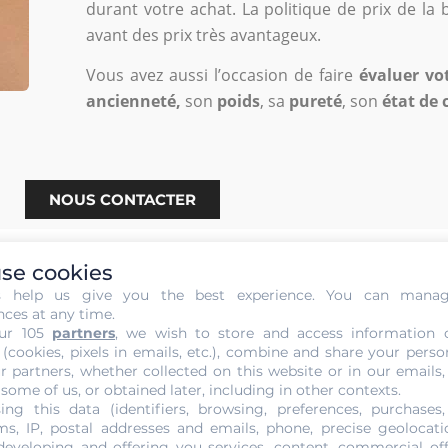
durant votre achat. La politique de prix de la 
avant des prix très avantageux.
Vous avez aussi l’occasion de faire
évaluer vo
ancienneté,
son
poids
, sa
pureté
, son
état de 
NOUS CONTACTER
se cookies
s help us give you the best experience. You can mana
nces at any time.
ur 105
partners
, we wish to store and access information 
t sans Engagement de votre Or 
 (cookies, pixels in emails, etc.), combine and share your perso
r partners, whether collected on this website or in our emails,
 some of us, or obtained later, including in other contexts.
est pas compliquer. Par le biais de la
joaillerie Gold Or 
ing this data (identifiers, browsing, preferences, purchases,
s, IP, postal addresses and emails, phone, precise geolocatio
accompagnent nos techniciens spécialistes pour s’amarrer
developing and offering you services, content, commercial of