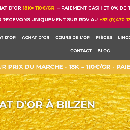
AT D’OR
18K= 110€/GR
– PAIEMENT CASH ET 0% DE T
 RECEVONS UNIQUEMENT SUR RDV AU
+32 (0)470 1
T D’OR
ACHAT D’OR
COURS DE L’OR
PIÈCES
LING
CONTACT
BLOG
 PRIX DU MARCHÉ - 18K = 110€/GR - PA
AT D’OR À BILZEN