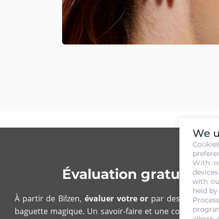
We u
Cookie
prefere
With o
Évaluation gratuite e
devices
with ou
held by
À partir de Bilzen,
évaluer votre or
par des experts n’
Process
program
baguette magique. Un savoir-faire et une compétence 
allows 