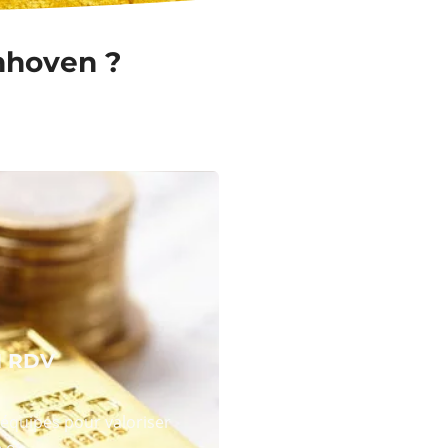
onhoven ?
N RDV
équipes pour valoriser
 or