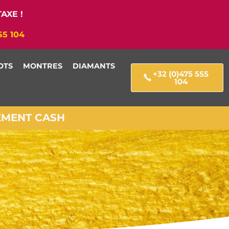
AXE !
55 104
OTS
MONTRES
DIAMANTS
+32 (0)475 555
104
IEMENT CASH