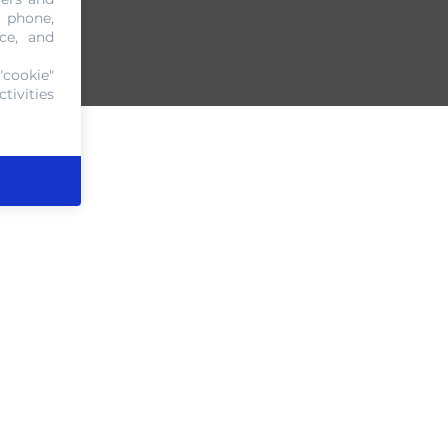
, phone,
ce, and
"cookie"
tivities