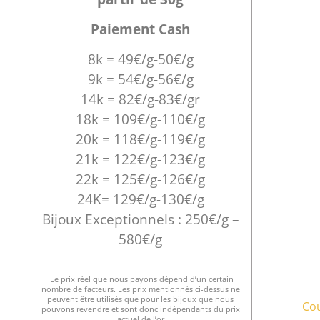
Paiement Cash
8k = 49€/g-50€/g
9k = 54€/g-56€/g
14k = 82€/g-83€/gr
18k = 109€/g-110€/g
20k = 118€/g-119€/g
21k = 122€/g-123€/g
22k = 125€/g-126€/g
24K= 129€/g-130€/g
Bijoux Exceptionnels : 250€/g –
580€/g
Le prix réel que nous payons dépend d’un certain
nombre de facteurs. Les prix mentionnés ci-dessus ne
peuvent être utilisés que pour les bijoux que nous
Cou
pouvons revendre et sont donc indépendants du prix
actuel de l’or