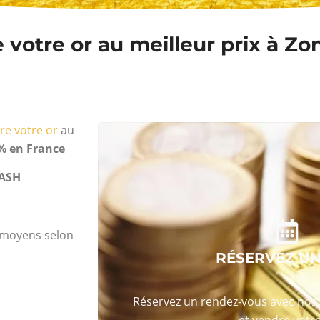
 votre or au meilleur prix à Z
re votre or
au
% en France
ASH
s moyens selon
RÉSERVEZ U
Réservez un rendez-vous avec nos 
et vendre votre