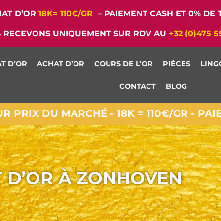
AT D’OR
18K= 110€/GR
– PAIEMENT CASH ET 0% DE T
 RECEVONS UNIQUEMENT SUR RDV AU
+32 (0)475 5
T D’OR
ACHAT D’OR
COURS DE L’OR
PIÈCES
LING
CONTACT
BLOG
 PRIX DU MARCHÉ - 18K = 110€/GR - PA
 D’OR À ZONHOVEN