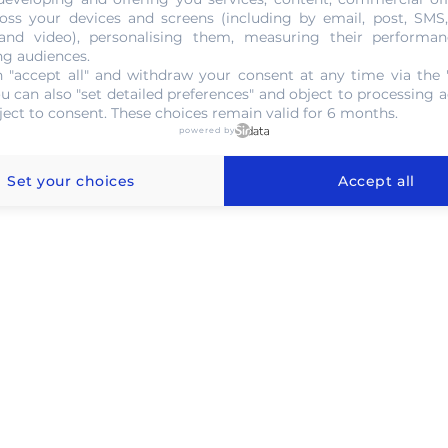
NOUS CONTACTER
oss your devices and screens (including by email, post, SMS
 and video), personalising them, measuring their performan
ng audiences.
 "accept all" and withdraw your consent at any time via the 
ou can also "set detailed preferences" and object to processing ac
ject to consent. These choices remain valid for 6 months.
powered by
l'or au gramme à Zonhoven
Set your choices
Accept all