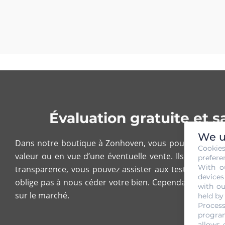
Évaluation gratuite et
We u
Dans notre boutique à Zonhoven, vous pouvez nous pré
Cookie
valeur ou en vue d’une éventuelle vente. Ils doivent 
prefere
With o
transparence, vous pouvez assister aux tests de poids
devices
oblige pas à nous céder votre bien. Cependant, notez bi
with ou
sur le marché.
held by
Process
program
allows 