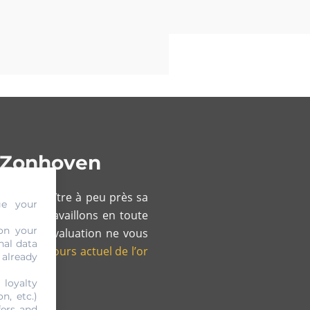
à Zonhoven
our connaître à peu près sa
ge your
me nous travaillons en toute
on your
 de cette évaluation ne vous
nal data
nction du
cours actuel de l’or
 already
 loyalty
n, etc.)
fers and