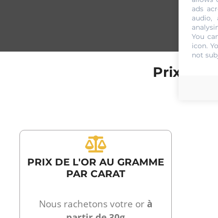
ads acr
audio,
analysi
You can
icon
. Y
not sub
Prix de 
PRIX DE L'OR AU GRAMME
PAR CARAT
Nous rachetons votre or
à
partir de 30g