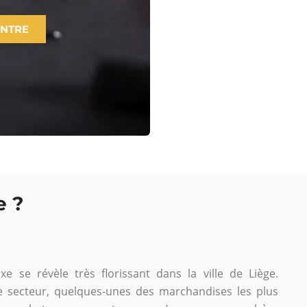
ONTRE
e ?
xe se révèle très florissant dans la ville de Liège.
 ce secteur, quelques-unes des marchandises les plus