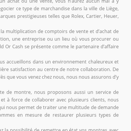
r un achat ou une vente, vous n’aurez aucun mal à y
égocier ce type de marchandise dans la ville de Liège,
rques prestigieuses telles que Rolex, Cartier, Heuer,
 la multiplication de comptoirs de vente et d’achat de
ution, une entreprise ou un lieu où vous procurer ou
ld Or Cash se présente comme le partenaire d’affaire
vous accueillons dans un environnement chaleureux et
ière satisfaction au centre de notre collaboration. De
n, dès que vous venez chez nous, nous nous assurons d’y
ente de montre, nous proposons aussi un service de
et à force de collaborer avec plusieurs clients, nous
 qui nous permet de traiter une multitude de demande
 sommes en mesure de restaurer plusieurs types de
ez la possibilité de remettre en état vos montres avec