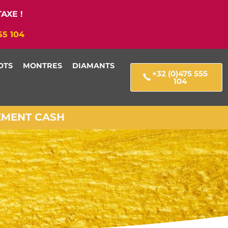
AXE !
55 104
OTS
MONTRES
DIAMANTS
+32 (0)475 555
104
IEMENT CASH