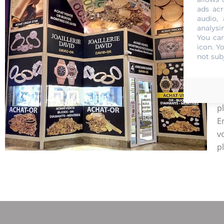
S
ads acr
E
audio,
analysi
q
You can
S
icon
. Y
M
not sub
d
l
S
p
E
v
p