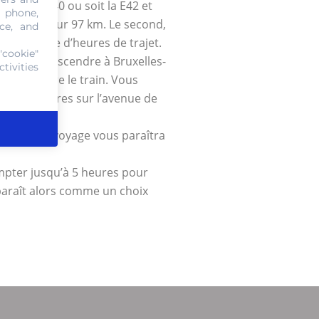
soit la E40 ou soit la E42 et
, phone,
et s’étend sur 97 km. Le second,
ce, and
e et demie d’heures de trajet.
"cookie"
iège pour descendre à Bruxelles-
tivities
veau prendre le train. Vous
on 170 mètres sur l’avenue de
le vélo, le voyage vous paraîtra
ompter jusqu’à 5 heures pour
pparaît alors comme un choix