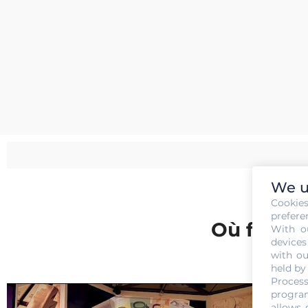
We u
Cookie
prefere
Où faire 
With o
devices
with ou
held by
T
Process
program
Il
allows 