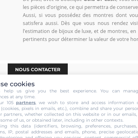
les pièces d’origine, ce qui permettra de conserve
Aussi, si vous possédez des montres dont vous
satisfera aussi. Dès que vous nous rendez vis
l’estimation de bijoux de luxe, et de montres, en
pertinents pour déterminer la valeur de votre hor
NOUS CONTACTER
se cookies
s help us give you the best experience. You can mana
nces at any time.
réparer sa montre à Liège ?
ur 105
partners
, we wish to store and access information 
 (cookies, pixels in emails, etc.), combine and share your perso
r partners, whether collected on this website or in our emails,
 some of us, or obtained later, including in other contexts.
rois moyens de locomotion s’offrent à vous si vous décidez 
ing this data (identifiers, browsing, preferences, purchases,
s, IP, postal addresses and emails, phone, precise geolocatio
 s’agit de la voiture, du train et du vélo.
developing and offering you services, content, commercial of