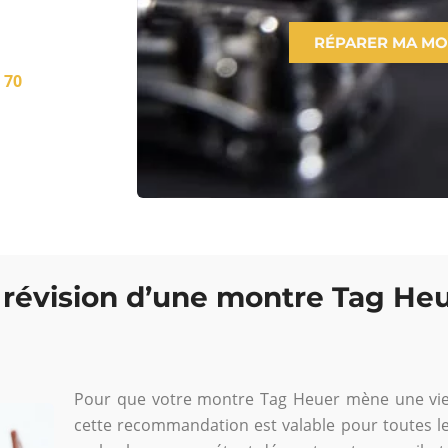
RÉPARER MA M
 70
révision d’une montre Tag Heu
Pour que votre montre Tag Heuer mène une vie lo
cette recommandation est valable pour toutes l