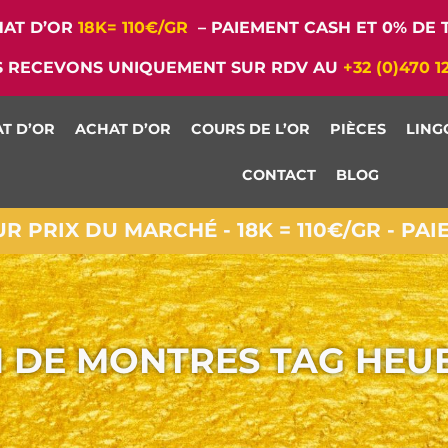
AT D’OR
18K= 110€/GR
– PAIEMENT CASH ET 0% DE T
 RECEVONS UNIQUEMENT SUR RDV AU
+32 (0)470 1
T D’OR
ACHAT D’OR
COURS DE L’OR
PIÈCES
LING
CONTACT
BLOG
 PRIX DU MARCHÉ - 18K = 110€/GR - PA
 DE MONTRES TAG HEU