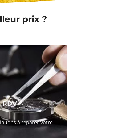
leur prix ?
N RDV
tinuons à réparer votre