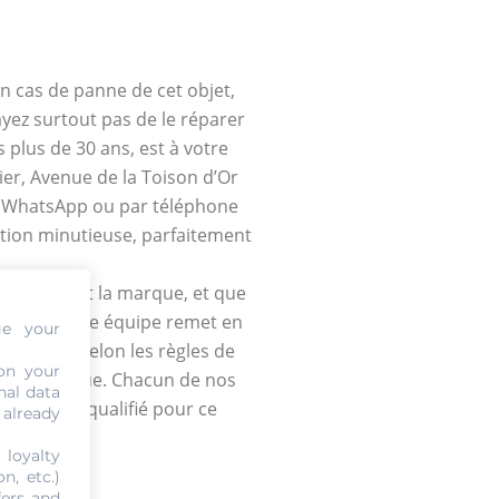
 cas de panne de cet objet,
ayez surtout pas de le réparer
plus de 30 ans, est à votre
ier, Avenue de la Toison d’Or
a WhatsApp ou par téléphone
ation minutieuse, parfaitement
lle que soit la marque, et que
atique. Une équipe remet en
ge your
g Heuer, selon les règles de
on your
élèbre marque. Chacun de nos
nal data
 d’eux est qualifié pour ce
 already
 loyalty
n, etc.)
fers and