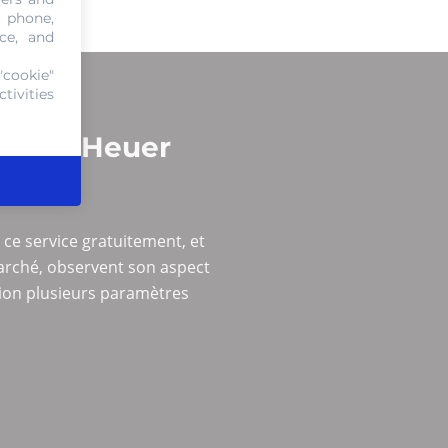
, phone,
ce, and
"cookie"
tivities
re Tag Heuer
ce service gratuitement, et
marché, observent son aspect
tion plusieurs paramètres