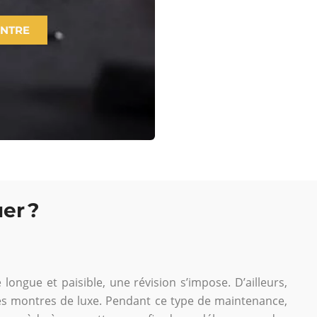
ONTRE
er ?
ngue et paisible, une révision s’impose. D’ailleurs,
es montres de luxe. Pendant ce type de maintenance,