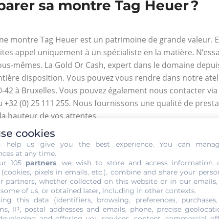
éparer sa montre Tag Heuer ?
ne montre Tag Heuer est un patrimoine de grande valeur. En
aites appel uniquement à un spécialiste en la matière. N’ess
ous-mêmes. La Gold Or Cash, expert dans le domaine depuis 
ntière disposition. Vous pouvez vous rendre dans notre atel
0-42 à Bruxelles. Vous pouvez également nous contacter vi
u +32 (0) 25 111 255. Nous fournissons une qualité de prest
 la hauteur de vos attentes.
a Gold Or Cash intervient sur tous les types de montres, que
se cookies
e soit une montre mécanique simple ou à remontage autom
s help us give you the best experience. You can mana
tat ou remplace les éléments défectueux de votre montre Ta
nces at any time.
ur 105
partners
, we wish to store and access information 
’art. Cette enseigne dispose des pièces d’origine de cette c
 (cookies, pixels in emails, etc.), combine and share your perso
echniciens jouit d’une habileté manuelle particulière. Chacun
r partners, whether collected on this website or in our emails,
 some of us, or obtained later, including in other contexts.
étier.
ing this data (identifiers, browsing, preferences, purchases,
s, IP, postal addresses and emails, phone, precise geolocatio
developing and offering you services, content, commercial of