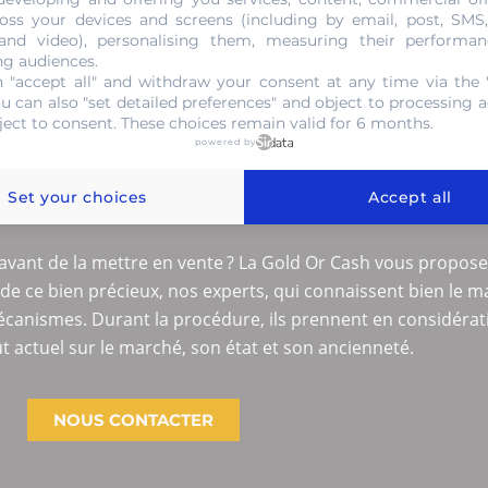
oss your devices and screens (including by email, post, SMS
 and video), personalising them, measuring their performan
ng audiences.
 "accept all" and withdraw your consent at any time via the 
ou can also "set detailed preferences" and object to processing ac
ject to consent. These choices remain valid for 6 months.
powered by
ans engagement de votre mont
Set your choices
Accept all
EC OU SANS RENDEZ-VOUS
vant de la mettre en vente ? La Gold Or Cash vous propose 
de ce bien précieux, nos experts, qui connaissent bien le 
s mécanismes. Durant la procédure, ils prennent en considéra
 actuel sur le marché, son état et son ancienneté.
NOUS CONTACTER