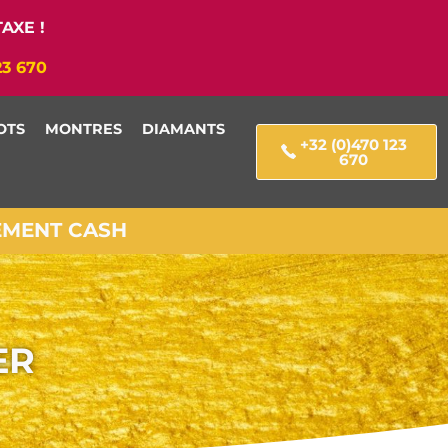
AXE !
23 670
OTS
MONTRES
DIAMANTS
+32 (0)470 123
670
IEMENT CASH
ER