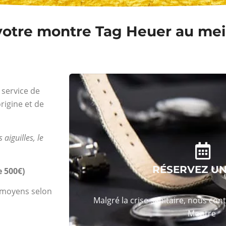
votre montre Tag Heuer au meil
service de
rigine et de
 aiguilles, le
RÉSERVEZ U
 500€)
s moyens selon
Malgré la crise sanitaire, nous con
Montre