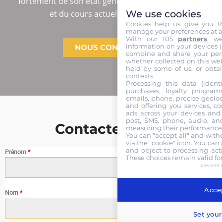
fortement de son état général, de son ancienneté
We use cookies
et du cours actuel sur le marché.
Cookies help us give you t
manage your preferences at a
With our 105
partners
, w
information on your devices (co
NOUS CONTACTER
combine and share your pers
whether collected on this web
held by some of us, or obtai
contexts.
Processing this data (identi
purchases, loyalty program
emails, phone, precise geoloc
and offering you services, c
ads across your devices and 
post, SMS, phone, audio, and
Contactez nous
measuring their performance,
You can "accept all" and with
via the "cookie" icon
. You can 
and object to processing acti
Prénom
*
These choices remain valid fo
powered 
Accep
Nom
*
Set your