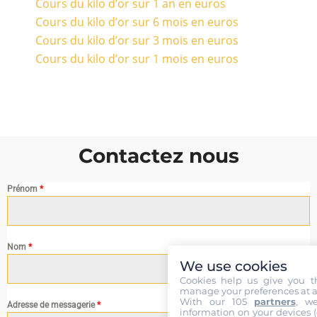
Cours du kilo d’or sur 1 an en euros
Cours du kilo d’or sur 6 mois en euros
Cours du kilo d’or sur 3 mois en euros
Cours du kilo d’or sur 1 mois en euros
Contactez nous
Prénom
*
Nom
*
We use cookies
Cookies help us give you t
manage your preferences at a
With our 105
partners
, w
Adresse de messagerie
*
information on your devices (co