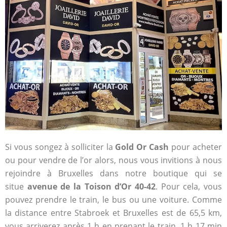
Si vous songez à solliciter la
Gold Or Cash
pour acheter
ou pour vendre de l’or alors, nous vous invitions à nous
rejoindre à Bruxelles dans notre boutique qui se
situe
avenue de la Toison d’Or 40-42
. Pour cela, vous
pouvez prendre le train, le bus ou une voiture. Comme
la distance entre Stabroek et Bruxelles est de 65,5 km,
vous arriverez après 1 h en prenant le train, 1 h 17 min