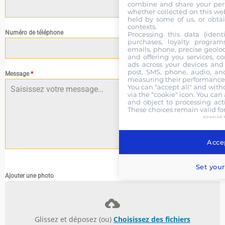
combine and share your pers
whether collected on this web
held by some of us, or obtai
contexts.
Numéro de téléphone
Processing this data (identi
purchases, loyalty program
emails, phone, precise geoloc
and offering you services, c
ads across your devices and 
post, SMS, phone, audio, and
Message
*
measuring their performance,
You can "accept all" and with
via the "cookie" icon
. You can 
and object to processing acti
These choices remain valid fo
powered 
Accep
0 / 180
Set your
Ajouter une photo
Glissez et déposez (ou)
Choisissez des fichiers