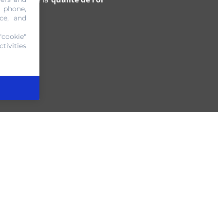
, phone,
ce, and
"cookie"
tivities