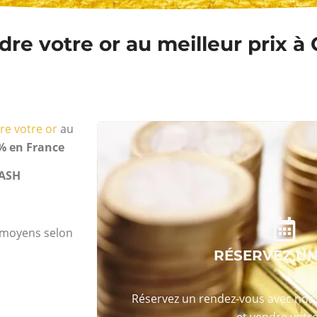
re votre or au meilleur prix à 
re votre or
au
% en France
ASH
s moyens selon
RÉSERVEZ U
Réservez un rendez-vous avec nos 
et vendre votre