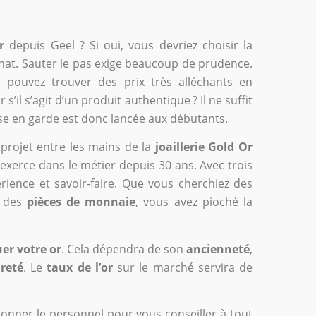
or
depuis Geel ? Si oui, vous devriez choisir la
hat. Sauter le pas exige beaucoup de prudence.
s pouvez trouver des prix très alléchants en
 s’il s’agit d’un produit authentique ? Il ne suffit
se en garde est donc lancée aux débutants.
projet entre les mains de la
joaillerie Gold Or
 exerce dans le métier depuis 30 ans. Avec trois
ience et savoir-faire. Que vous cherchiez des
 des
pièces de monnaie
, vous avez pioché la
er votre or
. Cela dépendra de son
ancienneté
,
reté
. Le
taux de l’or
sur le marché servira de
onner le personnel pour vous conseiller à tout