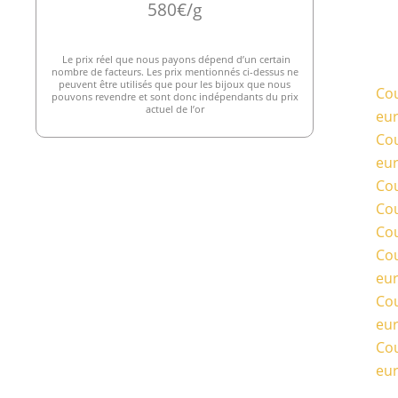
580€/g
Le prix réel que nous payons dépend d’un certain
nombre de facteurs. Les prix mentionnés ci-dessus ne
peuvent être utilisés que pour les bijoux que nous
Cou
pouvons revendre et sont donc indépendants du prix
actuel de l’or
eu
Cou
eu
Cou
Cou
Cou
Cou
eu
Cou
eu
Cou
eu