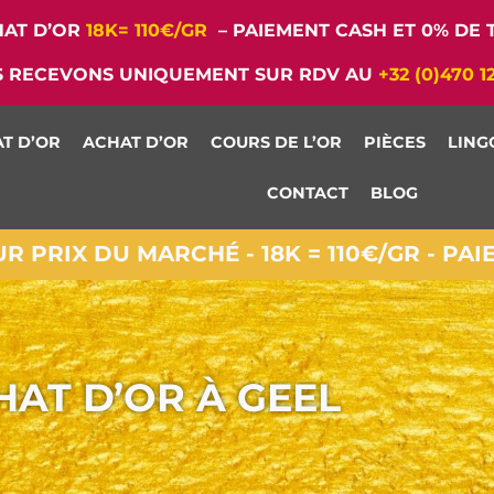
AT D’OR
18K= 110€/GR
– PAIEMENT CASH ET 0% DE T
 RECEVONS UNIQUEMENT SUR RDV AU
+32 (0)470 1
T D’OR
ACHAT D’OR
COURS DE L’OR
PIÈCES
LING
CONTACT
BLOG
 PRIX DU MARCHÉ - 18K = 110€/GR - PA
HAT D’OR À GEEL