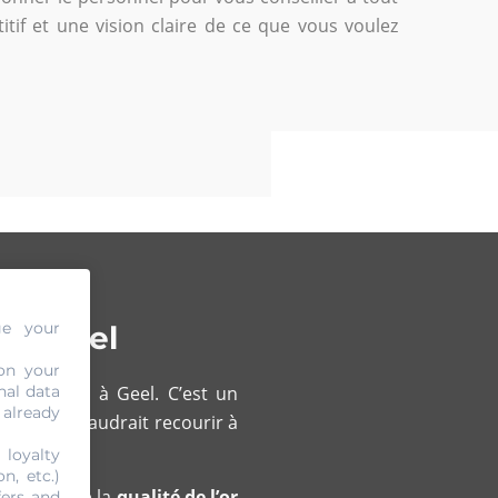
tif et une vision claire de ce que vous voulez
ge your
 à Geel
on your
nal data
 vous êtes à Geel. C’est un
 already
claire, il faudrait recourir à
 loyalty
n, etc.)
en évidence la
qualité de l’or
fers and