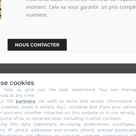
moment. Cela va vous garantir un prix compéti
vraiment.
NOUS CONTACTER
se cookies
s help us give you the best experience. You can mana
et sans Engagement de votre Or
nces at any time.
ur 105
partners
, we wish to store and access information 
 (cookies, pixels in emails, etc.), combine and share your perso
or
peut se faire auprès de la
joaillerie Gold Or Cash
si
r partners, whether collected on this website or in our emails,
tences des
spécialistes de l’or
. Pour avoir une approche bien 
 some of us, or obtained later, including in other contexts.
lité du travail fini.
ing this data (identifiers, browsing, preferences, purchases,
s, IP, postal addresses and emails, phone, precise geolocatio
l’or.
Alliant technicité et observation, le procédé va mettre 
developing and offering you services, content, commercial of