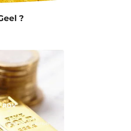
Geel ?
N RDV
équipes pour valoriser
 or