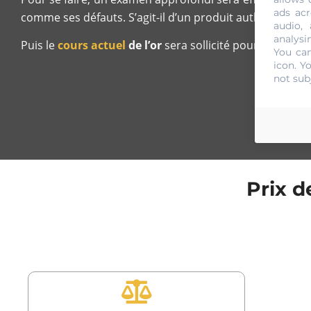
ads acr
comme ses défauts. S’agit-il d’un produit authentique o
audio,
analysi
Puis le
cours actuel
de l’or
sera sollicité pour pouvoir a
You can
icon
. Y
not sub
Prix d