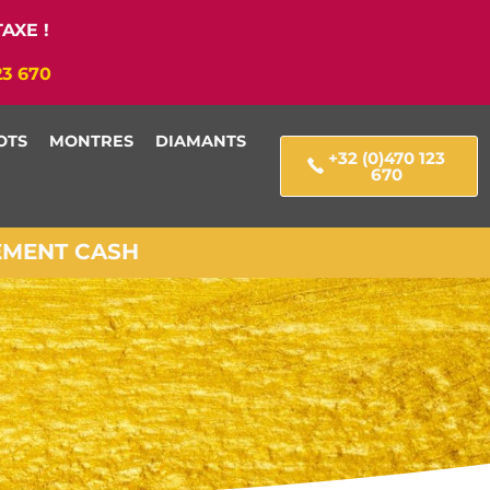
AXE !
23 670
OTS
MONTRES
DIAMANTS
+32 (0)470 123
670
IEMENT CASH