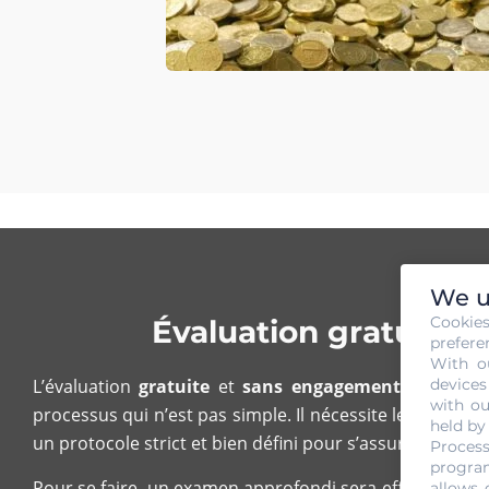
We u
Cookie
Évaluation gratuite 
prefere
With o
devices
L’évaluation
gratuite
et
sans engagement
de votre
with ou
processus qui n’est pas simple. Il nécessite les compé
held by
un protocole strict et bien défini pour s’assurer de la qua
Process
program
Pour se faire, un examen approfondi sera effectué sur
allows 