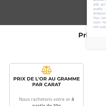
ads acr
audio,
analysi
You can
icon
. Y
not sub
Prix de
PRIX DE L'OR AU GRAMME
PAR CARAT
Nous rachetons votre or
à
partir de 30g