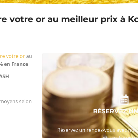
 votre or au meilleur prix à K
re votre or
au
% en France
ASH
s moyens selon
RÉSERVEZ U
Réservez un rendez-vous avec nos 
et vendre votre