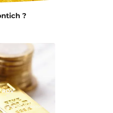
ontich ?
N RDV
équipes pour valoriser
 or