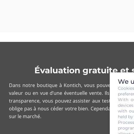
Évaluation gratuite e
We u
Dans notre boutique à Kontich, vous pouvez nous prés
Cookie
valeur ou en vue d’une éventuelle vente. Ils doivent 
prefere
With o
transparence, vous pouvez assister aux tests de poids
devices
oblige pas à nous céder votre bien. Cependant, notez bi
with ou
sur le marché.
held by
Process
program
allows 