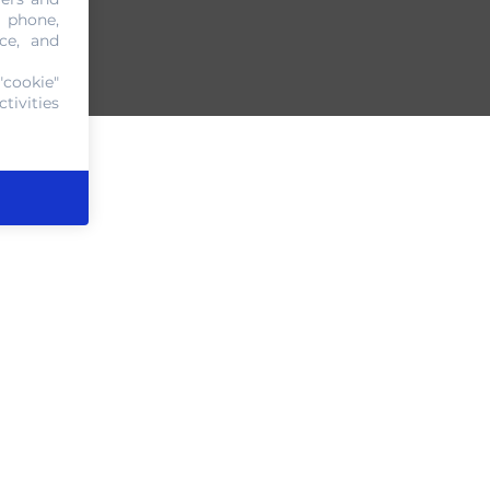
, phone,
ce, and
"cookie"
tivities