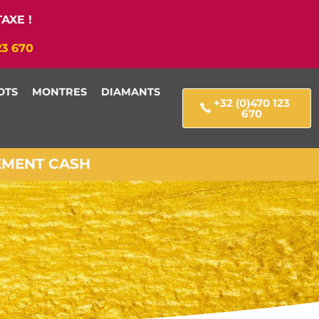
AXE !
23 670
OTS
MONTRES
DIAMANTS
+32 (0)470 123
670
IEMENT CASH