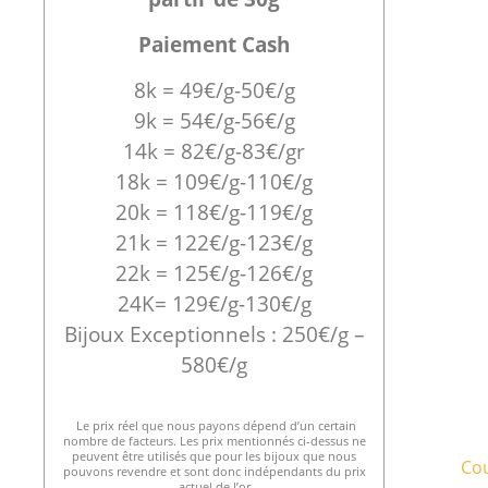
Paiement Cash
8k = 49€/g-50€/g
9k = 54€/g-56€/g
14k = 82€/g-83€/gr
18k = 109€/g-110€/g
20k = 118€/g-119€/g
21k = 122€/g-123€/g
22k = 125€/g-126€/g
24K= 129€/g-130€/g
Bijoux Exceptionnels : 250€/g –
580€/g
Le prix réel que nous payons dépend d’un certain
nombre de facteurs. Les prix mentionnés ci-dessus ne
peuvent être utilisés que pour les bijoux que nous
Cou
pouvons revendre et sont donc indépendants du prix
actuel de l’or