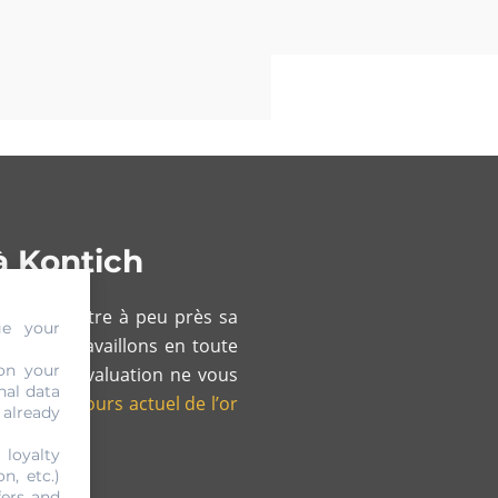
à Kontich
our connaître à peu près sa
ge your
me nous travaillons en toute
on your
 de cette évaluation ne vous
nal data
nction du
cours actuel de l’or
 already
 loyalty
n, etc.)
fers and