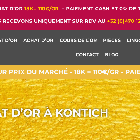
AT D’OR
18K= 110€/GR
– PAIEMENT CASH ET 0% DE T
 RECEVONS UNIQUEMENT SUR RDV AU
+32 (0)470 1
T D’OR
ACHAT D’OR
COURS DE L’OR
PIÈCES
LING
CONTACT
BLOG
 PRIX DU MARCHÉ - 18K = 110€/GR - PA
T D’OR À KONTICH