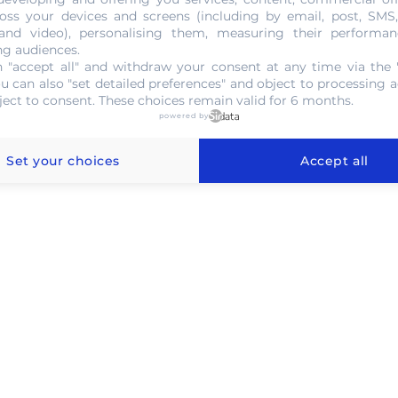
NOUS CONTACTER
oss your devices and screens (including by email, post, SMS
 and video), personalising them, measuring their performan
ng audiences.
 "accept all" and withdraw your consent at any time via the 
ou can also "set detailed preferences" and object to processing ac
ject to consent. These choices remain valid for 6 months.
powered by
 l'or au gramme à Kontich
Set your choices
Accept all