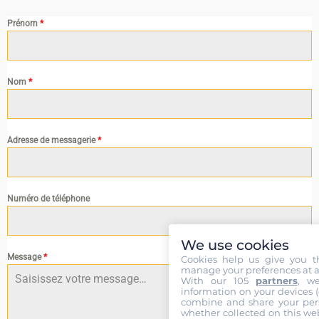
Prénom
*
Nom
*
Adresse de messagerie
*
Numéro de téléphone
We use cookies
Message
*
Cookies help us give you t
manage your preferences at a
With our 105
partners
, w
information on your devices (co
combine and share your pers
whether collected on this web