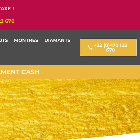
AXE !
23 670
OTS
MONTRES
DIAMANTS
+32 (0)470 123
670
IEMENT CASH