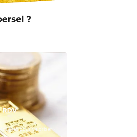
oersel ?
N RDV
équipes pour valoriser
 or