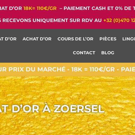
AT D’OR
18K= 110€/GR
– PAIEMENT CASH ET 0% DE T
 RECEVONS UNIQUEMENT SUR RDV AU
+32 (0)470 1
T D’OR
ACHAT D’OR
COURS DE L’OR
PIÈCES
LING
CONTACT
BLOG
 PRIX DU MARCHÉ - 18K = 110€/GR - PA
T D’OR À ZOERSEL