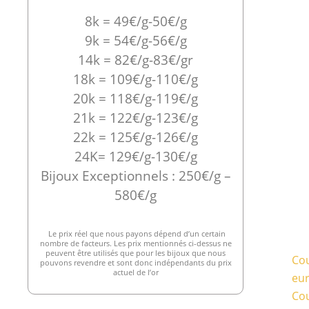
8k = 49€/g-50€/g
9k = 54€/g-56€/g
14k = 82€/g-83€/gr
18k = 109€/g-110€/g
20k = 118€/g-119€/g
21k = 122€/g-123€/g
22k = 125€/g-126€/g
24K= 129€/g-130€/g
Bijoux Exceptionnels : 250€/g –
580€/g
Le prix réel que nous payons dépend d’un certain
nombre de facteurs. Les prix mentionnés ci-dessus ne
peuvent être utilisés que pour les bijoux que nous
Cou
pouvons revendre et sont donc indépendants du prix
actuel de l’or
eu
Cou