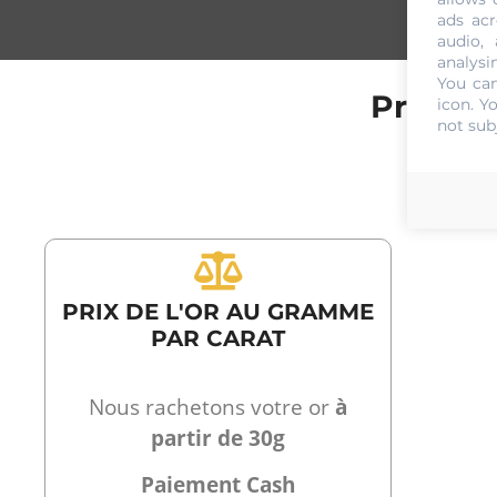
ads acr
audio,
analysi
You can
Prix de
icon
. Y
not sub
PRIX DE L'OR AU GRAMME
PAR CARAT
Nous rachetons votre or
à
partir de 30g
Paiement Cash