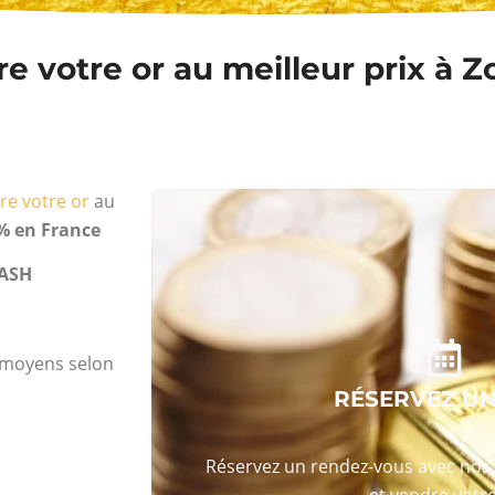
 votre or au meilleur prix à Z
re votre or
au
% en France
ASH
s moyens selon
RÉSERVEZ U
Réservez un rendez-vous avec nos 
et vendre votre