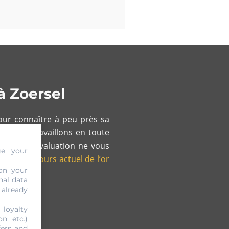
à Zoersel
our connaître à peu près sa
me nous travaillons en toute
 de cette évaluation ne vous
ge your
nction du
cours actuel de l’or
on your
nal data
 already
 loyalty
n, etc.)
fers and