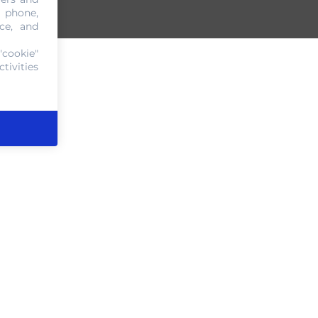
, phone,
ce, and
"cookie"
tivities