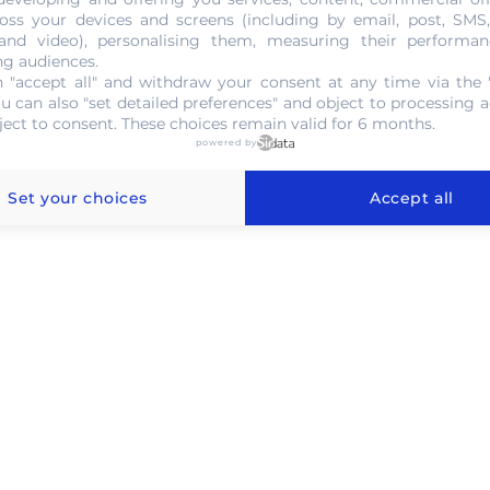
oss your devices and screens (including by email, post, SMS
 and video), personalising them, measuring their performan
ng audiences.
 "accept all" and withdraw your consent at any time via the 
 l'or au gramme à Zoersel
ou can also "set detailed preferences" and object to processing ac
ject to consent. These choices remain valid for 6 months.
powered by
Set your choices
Accept all