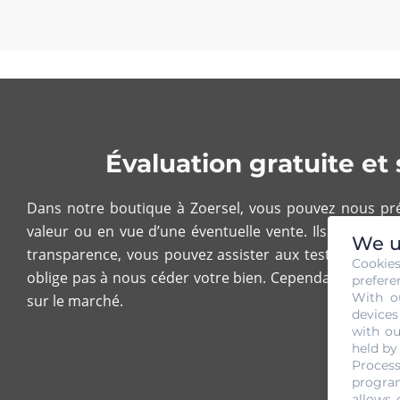
Évaluation gratuite e
Dans notre boutique à Zoersel, vous pouvez nous prés
valeur ou en vue d’une éventuelle vente. Ils doivent 
We u
transparence, vous pouvez assister aux tests de poids
Cookie
oblige pas à nous céder votre bien. Cependant, notez bi
prefere
With o
sur le marché.
devices
with ou
held by
Process
program
allows 