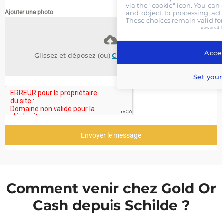
via the "cookie" icon
. You can 
and object to processing acti
Ajouter une photo
These choices remain valid fo
powered 
Accep
Glissez et déposez (ou)
Choisissez des fichiers
Set your
Envoyer le message
Comment venir chez Gold Or
Cash depuis Schilde ?