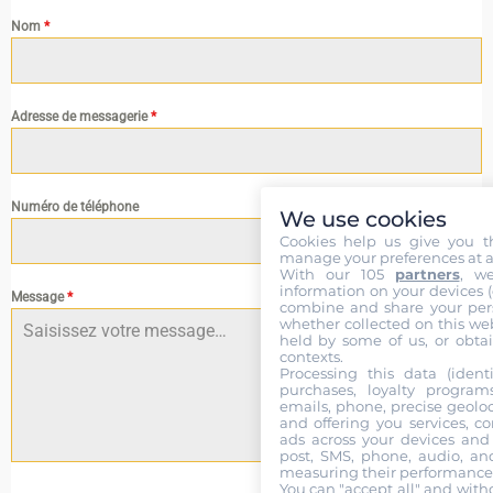
Nom
*
Adresse de messagerie
*
Numéro de téléphone
We use cookies
Cookies help us give you t
manage your preferences at a
With our 105
partners
, w
information on your devices (co
Message
*
combine and share your pers
whether collected on this web
held by some of us, or obtai
contexts.
Processing this data (identi
purchases, loyalty program
emails, phone, precise geoloc
and offering you services, c
ads across your devices and 
post, SMS, phone, audio, and
measuring their performance,
0 / 180
You can "accept all" and with